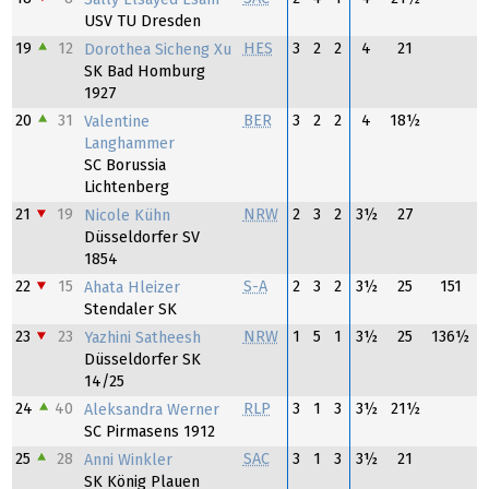
USV TU Dresden
19
12
HES
3
2
2
4
21
Dorothea Sicheng Xu
SK Bad Homburg
1927
20
31
BER
3
2
2
4
18½
Valentine
Langhammer
SC Borussia
Lichtenberg
21
19
NRW
2
3
2
3½
27
Nicole Kühn
Düsseldorfer SV
1854
22
15
S-A
2
3
2
3½
25
151
Ahata Hleizer
Stendaler SK
23
23
NRW
1
5
1
3½
25
136½
Yazhini Satheesh
Düsseldorfer SK
14/25
24
40
RLP
3
1
3
3½
21½
Aleksandra Werner
SC Pirmasens 1912
25
28
SAC
3
1
3
3½
21
Anni Winkler
SK König Plauen