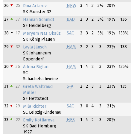
26
25
NRW
3
1
3
3½
20½
Rina Artarov
SK Münster 32
27
37
BAD
2
3
2
3½
19½
136
Hannah Schmidt
SF Heidelberg
28
17
SAC
2
3
2
3½
19½
133½
Meryem Naz Öksüz
SK König Plauen
29
32
HAM
2
2
3
3
23½
138
Layla Jänsch
SK Johanneum
Eppendorf
30
36
HAM
1
4
2
3
23½
135½
Adrina Biglari
SC
Schachelschweine
31
27
S-A
2
2
3
3
23½
135
Greta Waltraud
Müller
SF Hettstedt
32
29
SAC
3
0
4
3
21½
Mila Richter
SC Leipzig-Lindenau
33
22
HES
1
4
2
3
20½
Emily Kotliarova
SK Bad Homburg
1927