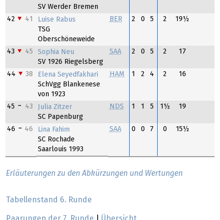
SV Werder Bremen
42
41
BER
2
0
5
2
19½
Luise Rabus
TSG
Oberschöneweide
43
45
SAA
2
0
5
2
17
Sophia Neu
SV 1926 Riegelsberg
44
38
HAM
1
2
4
2
16
Elena Seyedfakhari
SchVgg Blankenese
von 1923
45
43
NDS
1
1
5
1½
19
Julia Zitzer
SC Papenburg
46
46
SAA
0
0
7
0
15½
Lina Fahim
SC Rochade
Saarlouis 1993
Erläuterungen zu den Abkürzungen und Wertungen
Tabellenstand 6. Runde
Paarungen der 7. Runde
|
Übersicht