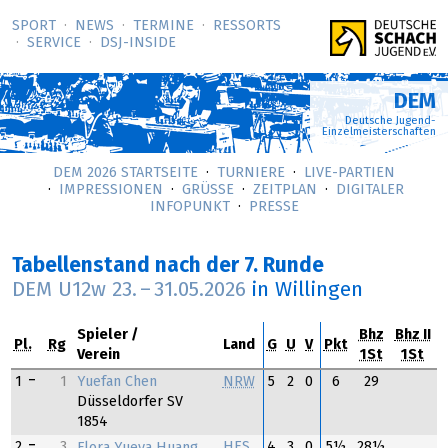
SPORT
NEWS
TERMINE
RESSORTS
SERVICE
DSJ-­INSIDE
DEM
Deutsche Jugend-
Einzelmeisterschaften
DEM 2026 STARTSEITE
TURNIERE
LIVE-PARTIEN
IMPRESSIONEN
GRÜSSE
ZEITPLAN
DIGITALER
INFOPUNKT
PRESSE
Tabellenstand nach der 7. Runde
DEM U12w
23.
–
31.05.2026
in Willingen
Spieler
Bhz
Bhz II
Pl.
Rg
Land
G
U
V
Pkt
Verein
1St
1St
Yuefan Chen
1
1
NRW
5
2
0
6
29
Düsseldorfer SV
1854
2
3
HES
4
3
0
5½
28½
Flora Yueya Huang