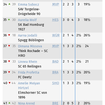
34
39
MVP
2
2
3
3
19½
Emma Subocz
SAV Torgelow-
Drögeheide 90
35
30
HES
3
0
4
3
18½
Aurelia Wolf
SK Bad Homburg
1927
36
18
WÜR
2
1
4
2½
26½
Aarna Jodalli
Spvgg Böblingen
37
35
MVP
1
3
3
2½
24
Dimana Missova
Think Rochade – SC
HRO
38
33
BAD
2
1
4
2½
21
Linnea Rhein
SC 65 Reilingen
39
34
BRA
1
3
3
2½
20½
Frida Profetta
FC Deetz
40
44
SHO
1
3
3
2½
19½
Amelie Meiyan
Hirtzel
Elmshorner SC von
1896
41
42
BRE
2
0
5
2
20½
Nina Arend