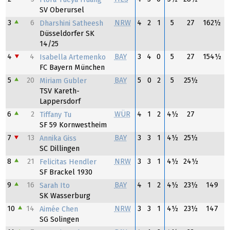
SV Oberursel
3
6
NRW
4
2
1
5
27
162½
Dharshini Satheesh
Düsseldorfer SK
14/25
4
4
BAY
3
4
0
5
27
154½
Isabella Artemenko
FC Bayern München
5
20
BAY
5
0
2
5
25½
Miriam Gubler
TSV Kareth-
Lappersdorf
6
2
WÜR
4
1
2
4½
27
Tiffany Tu
SF 59 Kornwestheim
7
13
BAY
3
3
1
4½
25½
Annika Giss
SC Dillingen
8
21
NRW
3
3
1
4½
24½
Felicitas Hendler
SF Brackel 1930
9
16
BAY
4
1
2
4½
23½
149
Sarah Ito
SK Wasserburg
10
14
NRW
3
3
1
4½
23½
147
Aimée Chen
SG Solingen