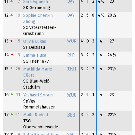
11
7
BAY
4
1
2
4½
23
Sara Vignesh
SK Germering
12
10
BAY
2
5
0
4½
20½
Sophie Chenxin
Zhong
SC Vaterstetten-
Grasbrunn
13
5
WÜR
4
0
3
4
27
Olivia Lukas
SF Deizisau
14
9
RLP
3
2
2
4
24½
Emma Tiuca
SG Trier 1877
15
26
THÜ
3
2
2
4
23½
Mathilda Marie
Eßers
SG Blau-Weiß
Stadtilm
16
11
WÜR
2
4
1
4
23
Yashasri Sriram
SpVgg
Rommelshausen
17
24
BER
3
2
2
4
22½
Maila Ruddat
TSG
Oberschöneweide
18
8
SAC
2
4
1
4
21½
Sally Elsayed Esam