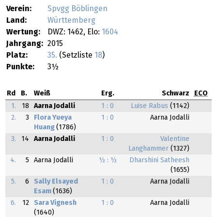
Verein:
Spvgg Böblingen
Land:
Württemberg
Wertung:
DWZ: 1462, Elo:
1604
Jahrgang:
2015
Platz:
35.
(Setzliste
18
)
Punkte:
3½
Rd
B.
Weiß
Erg.
Schwarz
ECO
1.
18
Aarna Jodalli
1 : 0
Luise Rabus
(1142)
2.
3
Flora Yueya
1 : 0
Aarna Jodalli
Huang
(1786)
3.
14
Aarna Jodalli
1 : 0
Valentine
Langhammer
(1327)
4.
5
Aarna Jodalli
½ : ½
Dharshini Satheesh
(1655)
5.
6
Sally Elsayed
1 : 0
Aarna Jodalli
Esam
(1636)
6.
12
Sara Vignesh
1 : 0
Aarna Jodalli
(1640)