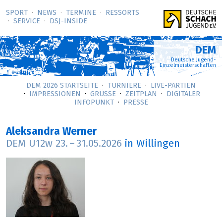
SPORT
NEWS
TERMINE
RESSORTS
SERVICE
DSJ-­INSIDE
DEM
Deutsche Jugend-
Einzelmeisterschaften
DEM 2026 STARTSEITE
TURNIERE
LIVE-PARTIEN
IMPRESSIONEN
GRÜSSE
ZEITPLAN
DIGITALER
INFOPUNKT
PRESSE
Aleksandra Werner
DEM U12w
23.
–
31.05.2026
in Willingen