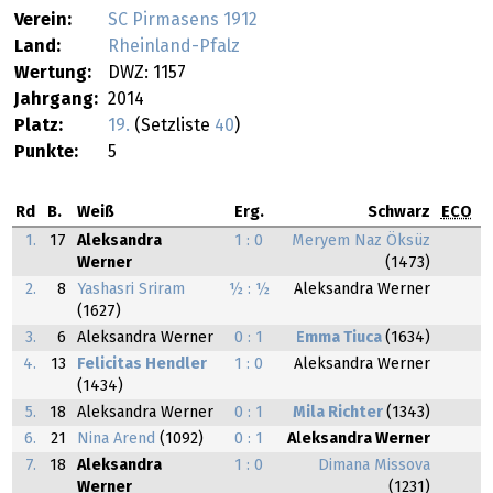
Verein:
SC Pirmasens 1912
Land:
Rheinland-Pfalz
Wertung:
DWZ: 1157
Jahrgang:
2014
Platz:
19.
(Setzliste
40
)
Punkte:
5
Rd
B.
Weiß
Erg.
Schwarz
ECO
1.
17
Aleksandra
1 : 0
Meryem Naz Öksüz
Werner
(1473)
2.
8
Yashasri Sriram
½ : ½
Aleksandra Werner
(1627)
3.
6
Aleksandra Werner
0 : 1
Emma Tiuca
(1634)
4.
13
Felicitas Hendler
1 : 0
Aleksandra Werner
(1434)
5.
18
Aleksandra Werner
0 : 1
Mila Richter
(1343)
6.
21
Nina Arend
(1092)
0 : 1
Aleksandra Werner
7.
18
Aleksandra
1 : 0
Dimana Missova
Werner
(1231)