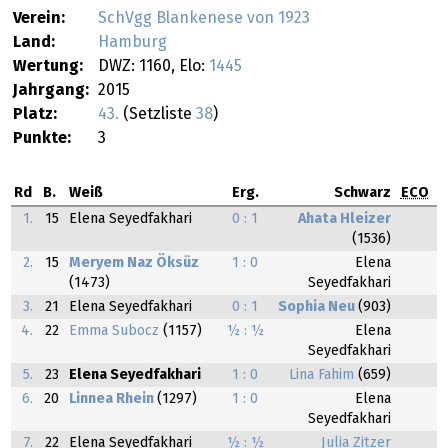
Verein:
SchVgg Blankenese von 1923
Land:
Hamburg
Wertung:
DWZ: 1160, Elo:
1445
Jahrgang:
2015
Platz:
43.
(Setzliste
38
)
Punkte:
3
Rd
B.
Weiß
Erg.
Schwarz
ECO
1.
15
Elena Seyedfakhari
0 : 1
Ahata Hleizer
(1536)
2.
15
Meryem Naz Öksüz
1 : 0
Elena
(1473)
Seyedfakhari
3.
21
Elena Seyedfakhari
0 : 1
Sophia Neu
(903)
4.
22
Emma Subocz
(1157)
½ : ½
Elena
Seyedfakhari
5.
23
Elena Seyedfakhari
1 : 0
Lina Fahim
(659)
6.
20
Linnea Rhein
(1297)
1 : 0
Elena
Seyedfakhari
7.
22
Elena Seyedfakhari
½ : ½
Julia Zitzer