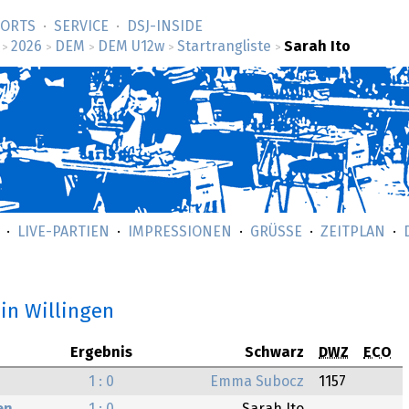
SORTS
SERVICE
DSJ-­INSIDE
2026
DEM
DEM U12w
Startrangliste
Sarah Ito
>
>
>
>
>
LIVE-PARTIEN
IMPRESSIONEN
GRÜSSE
ZEITPLAN
in Willingen
Ergebnis
Schwarz
DWZ
ECO
1 : 0
Emma Subocz
1157