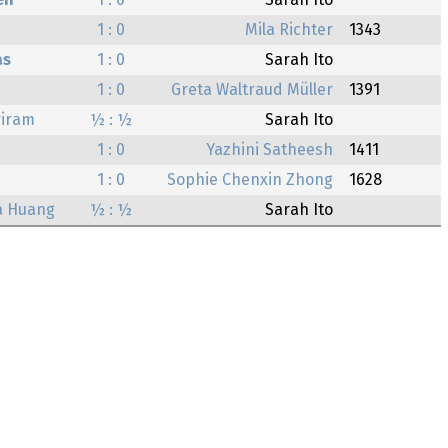
en
1 : 0
Sarah Ito
1 : 0
Mila Richter
1343
as
1 : 0
Sarah Ito
1 : 0
Greta Waltraud Müller
1391
riram
½ : ½
Sarah Ito
1 : 0
Yazhini Satheesh
1411
1 : 0
Sophie Chenxin Zhong
1628
a Huang
½ : ½
Sarah Ito