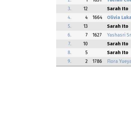
2.
1
1831
Yuefan Ch
3.
12
Sarah Ito
4.
4
1664
Olivia Luk
5.
13
Sarah Ito
6.
7
1627
Yashasri S
7.
10
Sarah Ito
8.
5
Sarah Ito
9.
2
1786
Flora Yuey