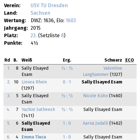
Verein:
USV TU Dresden
Land:
Sachsen
Wertung:
DWZ: 1636, Elo:
1603
Jahrgang:
2015
Platz:
23.
(Setzliste
8
)
Punkte:
4½
Rd
B.
Weiß
Erg.
Schwarz
ECO
1.
8
Sally Elsayed
½ : ½
Valentine
Esam
Langhammer
(1327)
2.
10
Linnea Rhein
0 : 1
Sally Elsayed Esam
(1297)
3.
5
Sally Elsayed
½ : ½
Nicole Kühn
(1460)
Esam
4.
7
Yazhini Satheesh
½ : ½
Sally Elsayed Esam
(1411)
5.
6
Sally Elsayed
1 : 0
Aarna Jodalli
(1462)
Esam
6.
4
Emma Tiuca
1 : 0
Sally Elsayed Esam