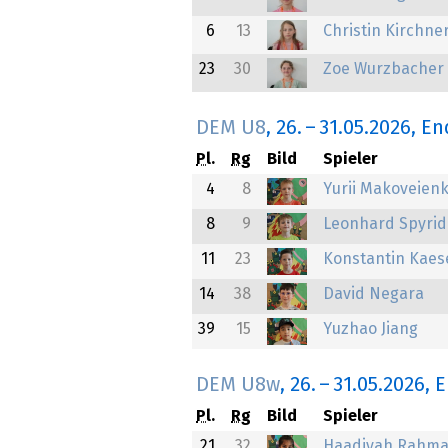
6
13
Christin Kirchne
23
30
Zoe Wurzbacher
DEM U8
,
26.
–
31.05.2026
, E
Pl.
Rg
Bild
Spieler
4
8
Yurii Makoveien
8
9
Leonhard Spyrid
11
23
Konstantin Kaes
14
38
David Negara
39
15
Yuzhao Jiang
DEM U8w
,
26.
–
31.05.2026
, 
Pl.
Rg
Bild
Spieler
21
32
Haadiyah Rahm