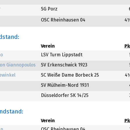
r
SG Porz
OSC Rheinhausen 04
4
ndstand:
Verein
Pk
ko
LSV Turm Lippstadt
on Giannopoulos
SV Erkenschwick 1923
ewinkel
SC Weiße Dame Borbeck 25
4
SV Mülheim-Nord 1931
Düsseldorfer SK 14/25
Endstand:
Verein
Pk
an
OSC Rheinhausen 04