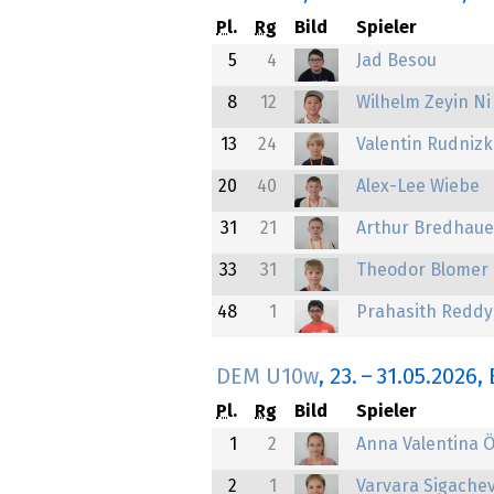
Pl.
Rg
Bild
Spieler
5
4
Jad Besou
8
12
Wilhelm Zeyin Ni
13
24
Valentin Rudnizk
20
40
Alex-Lee Wiebe
31
21
Arthur Bredhaue
33
31
Theodor Blomer
48
1
Prahasith Reddy
DEM U10w
,
23.
–
31.05.2026
,
Pl.
Rg
Bild
Spieler
1
2
Anna Valentina 
2
1
Varvara Sigache