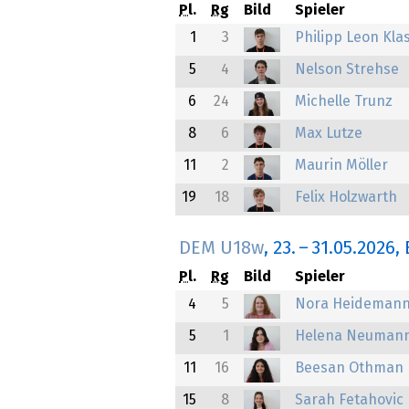
Pl.
Rg
Bild
Spieler
1
3
Philipp Leon Kla
5
4
Nelson Strehse
6
24
Michelle Trunz
8
6
Max Lutze
11
2
Maurin Möller
19
18
Felix Holzwarth
DEM U18w
,
23.
–
31.05.2026
,
Pl.
Rg
Bild
Spieler
4
5
Nora Heideman
5
1
Helena Neuman
11
16
Beesan Othman
15
8
Sarah Fetahovic