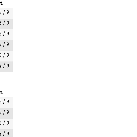
t.
½
/ 9
6
/ 9
6
/ 9
½
/ 9
5
/ 9
4
/ 9
t.
6
/ 9
½
/ 9
5
/ 9
½
/ 9