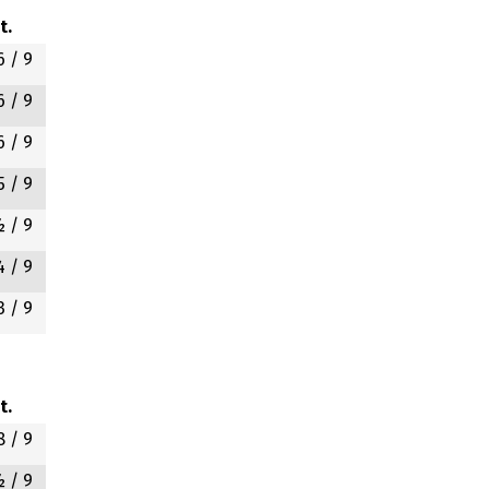
t.
6
/ 9
6
/ 9
6
/ 9
5
/ 9
½
/ 9
4
/ 9
3
/ 9
t.
8
/ 9
½
/ 9