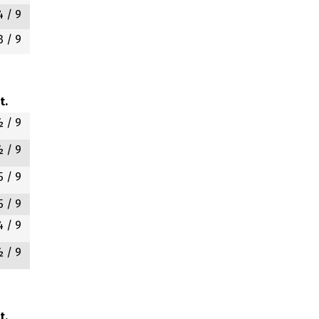
4
/ 9
3
/ 9
t.
½
/ 9
½
/ 9
5
/ 9
5
/ 9
4
/ 9
½
/ 9
t.