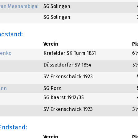
ran Meenambigai
SG Solingen
SG Solingen
ndstand:
Verein
Pk
venko
Krefelder SK Turm 1851
6
Düsseldorfer SV 1854
5
SV Erkenschwick 1923
ann
SG Porz
SG Kaarst 1912/35
SV Erkenschwick 1923
3
 Endstand:
Verein
Pk