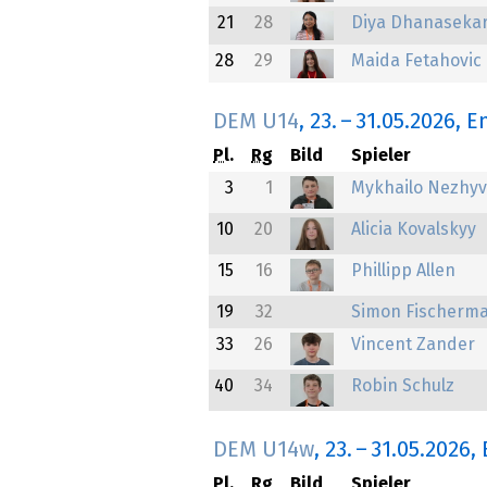
21
28
Diya Dhanaseka
28
29
Maida Fetahovic
DEM U14
,
23.
–
31.05.2026
, E
Pl.
Rg
Bild
Spieler
3
1
Mykhailo Nezhy
10
20
Alicia Kovalskyy
15
16
Phillipp Allen
19
32
Simon Fischerm
33
26
Vincent Zander
40
34
Robin Schulz
DEM U14w
,
23.
–
31.05.2026
,
Pl.
Rg
Bild
Spieler