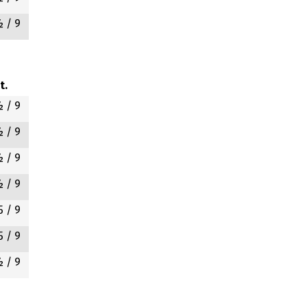
½
/ 9
t.
½
/ 9
½
/ 9
½
/ 9
½
/ 9
5
/ 9
5
/ 9
½
/ 9