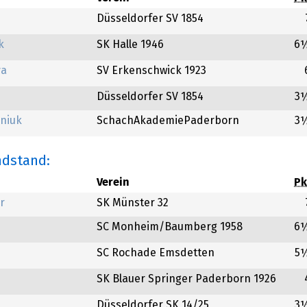
Düsseldorfer SV 1854
k
SK Halle 1946
6
va
SV Erkenschwick 1923
Düsseldorfer SV 1854
3
eniuk
SchachAkademiePaderborn
3
ndstand:
Verein
Pk
r
SK Münster 32
SC Monheim/Baumberg 1958
6
SC Rochade Emsdetten
5
SK Blauer Springer Paderborn 1926
Düsseldorfer SK 14/25
3