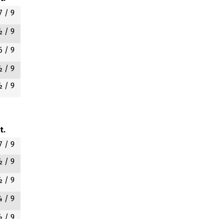
7
/ 9
½
/ 9
6
/ 9
½
/ 9
½
/ 9
t.
7
/ 9
½
/ 9
½
/ 9
4
/ 9
½
/ 9