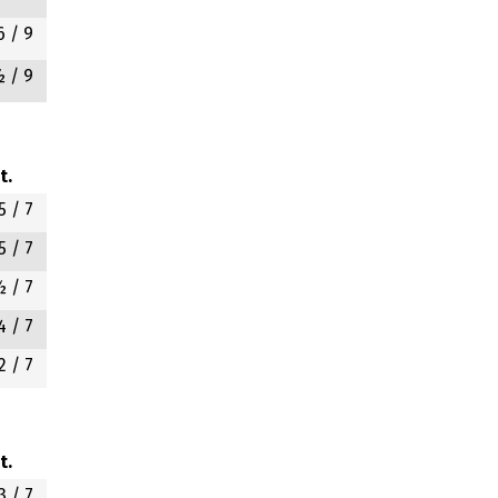
6
/ 9
½
/ 9
t.
5
/ 7
5
/ 7
½
/ 7
4
/ 7
2
/ 7
t.
3
/ 7