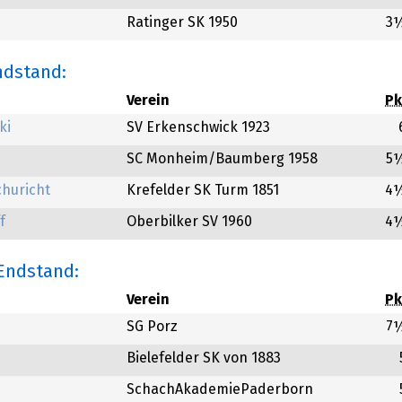
Ratinger SK 1950
3
ndstand:
Verein
Pk
ki
SV Erkenschwick 1923
SC Monheim/Baumberg 1958
5
churicht
Krefelder SK Turm 1851
4
f
Oberbilker SV 1960
4
 Endstand:
Verein
Pk
SG Porz
7
Bielefelder SK von 1883
SchachAkademiePaderborn