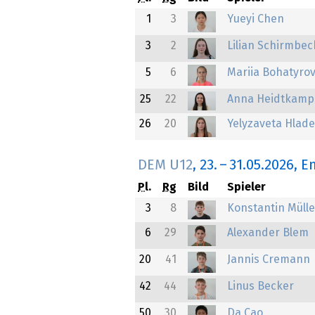
1
3
Yueyi Chen
3
2
Lilian Schirmbec
5
6
Mariia Bohatyro
25
22
Anna Heidtkamp
26
20
Yelyzaveta Hlad
DEM U12
,
23.
–
31.05.2026
, E
Pl.
Rg
Bild
Spieler
3
8
Konstantin Mülle
6
29
Alexander Blem
20
41
Jannis Cremann
42
44
Linus Becker
50
30
Da Cao