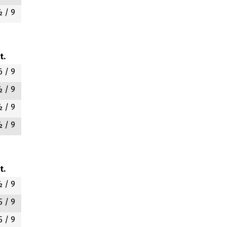
½
/ 9
t.
6
/ 9
½
/ 9
½
/ 9
½
/ 9
t.
½
/ 9
5
/ 9
5
/ 9