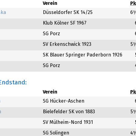
Verein
Pk
ska
Düsseldorfer SK 14/25
6
Klub Kölner SF 1967
SG Porz
SV Erkenschwick 1923
5
SK Blauer Springer Paderborn 1926
SG Porz
 Endstand:
Verein
Pk
n
SG Hücker-Aschen
n
Bielefelder SK von 1883
5
SV Mülheim-Nord 1931
SG Solingen
4