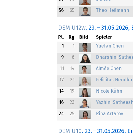
56
65
Theo Heilmann
DEM U12w
,
23.
–
31.05.2026
,
Pl.
Rg
Bild
Spieler
1
1
Yuefan Chen
9
6
Dharshini Sathe
11
14
Aimée Chen
12
21
Felicitas Hendler
14
19
Nicole Kühn
16
23
Yazhini Sathees
24
25
Rina Artarov
DEM U10
,
23.
–
31.05.2026
, E