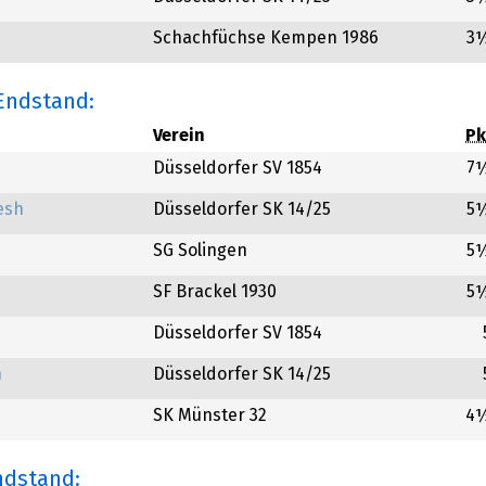
Schachfüchse Kempen 1986
3
 Endstand:
Verein
Pk
Düsseldorfer SV 1854
7
esh
Düsseldorfer SK 14/25
5
SG Solingen
5
SF Brackel 1930
5
Düsseldorfer SV 1854
h
Düsseldorfer SK 14/25
SK Münster 32
4
ndstand: