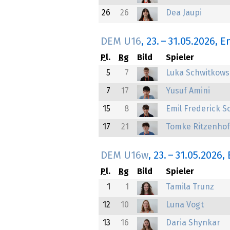
26
26
Dea Jaupi
DEM U16
,
23.
–
31.05.2026
, E
Pl.
Rg
Bild
Spieler
5
7
Luka Schwitkows
7
17
Yusuf Amini
15
8
Emil Frederick S
17
21
Tomke Ritzenhof
DEM U16w
,
23.
–
31.05.2026
,
Pl.
Rg
Bild
Spieler
1
1
Tamila Trunz
12
10
Luna Vogt
13
16
Daria Shynkar