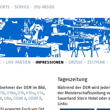
SORTS
SERVICE
DSJ-­INSIDE
E
LIVE-PARTIEN
IMPRESSIONEN
GRÜSSE
ZEITPLAN
Tageszeitung
ilnehmer der DEM im Bild,
Während der DEM wird jeden
U18
,
U18w
,
U16
,
U16w
,
U14
,
der Meisterschaftszeitung ve
8
,
U8w
,
ODJM A
,
ODJM B
,
Sauerland Stern Hotel oder
Links:
SJ erwartet Euch vor Ort