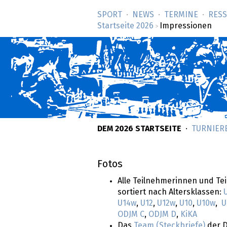
SPORT
NEWS
TERMINE
RES
Startseite 2026
Impressionen
>
DEM 2026 STARTSEITE
TURNIER
Fotos
Alle Teilnehmerinnen und Te
sortiert nach Altersklassen:
U14w
,
U12
,
U12w
,
U10
,
U10w
,
U
ODJM C
,
ODJM D
,
KiKA
Das
Team (Steckbriefe)
der D