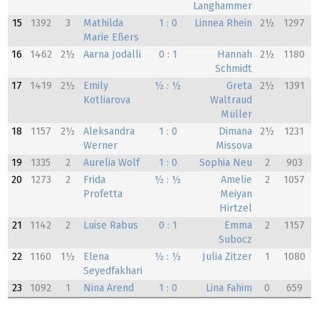
Langhammer
15
1392
3
Mathilda
1 : 0
Linnea Rhein
2½
1297
Marie Eßers
16
1462
2½
Aarna Jodalli
0 : 1
Hannah
2½
1180
Schmidt
17
1419
2½
Emily
½ : ½
Greta
2½
1391
Kotliarova
Waltraud
Müller
18
1157
2½
Aleksandra
1 : 0
Dimana
2½
1231
Werner
Missova
19
1335
2
Aurelia Wolf
1 : 0
Sophia Neu
2
903
20
1273
2
Frida
½ : ½
Amelie
2
1057
Profetta
Meiyan
Hirtzel
21
1142
2
Luise Rabus
0 : 1
Emma
2
1157
Subocz
22
1160
1½
Elena
½ : ½
Julia Zitzer
1
1080
Seyedfakhari
23
1092
1
Nina Arend
1 : 0
Lina Fahim
0
659