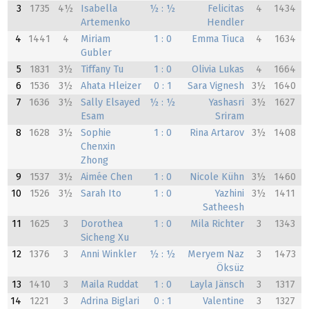
3
1735
4½
Isabella
½ : ½
Felicitas
4
1434
Artemenko
Hendler
4
1441
4
Miriam
1 : 0
Emma Tiuca
4
1634
Gubler
5
1831
3½
Tiffany Tu
1 : 0
Olivia Lukas
4
1664
6
1536
3½
Ahata Hleizer
0 : 1
Sara Vignesh
3½
1640
7
1636
3½
Sally Elsayed
½ : ½
Yashasri
3½
1627
Esam
Sriram
8
1628
3½
Sophie
1 : 0
Rina Artarov
3½
1408
Chenxin
Zhong
9
1537
3½
Aimée Chen
1 : 0
Nicole Kühn
3½
1460
10
1526
3½
Sarah Ito
1 : 0
Yazhini
3½
1411
Satheesh
11
1625
3
Dorothea
1 : 0
Mila Richter
3
1343
Sicheng Xu
12
1376
3
Anni Winkler
½ : ½
Meryem Naz
3
1473
Öksüz
13
1410
3
Maila Ruddat
1 : 0
Layla Jänsch
3
1317
14
1221
3
Adrina Biglari
0 : 1
Valentine
3
1327