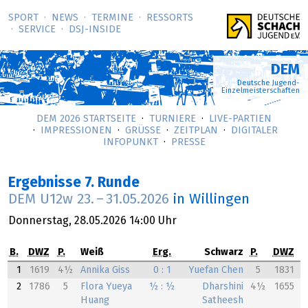
SPORT
NEWS
TERMINE
RESSORTS
SERVICE
DSJ-­INSIDE
DEM
Deutsche Jugend-
Einzelmeisterschaften
DEM 2026 STARTSEITE
TURNIERE
LIVE-PARTIEN
IMPRESSIONEN
GRÜSSE
ZEITPLAN
DIGITALER
INFOPUNKT
PRESSE
Ergebnisse 7. Runde
DEM U12w
23.
–
31.05.2026
in Willingen
Donnerstag,
28.05.2026
14:00 Uhr
B.
DWZ
P.
Weiß
Erg.
Schwarz
P.
DWZ
1
1619
4½
Annika Giss
0 : 1
Yuefan Chen
5
1831
2
1786
5
Flora Yueya
½ : ½
Dharshini
4½
1655
Huang
Satheesh