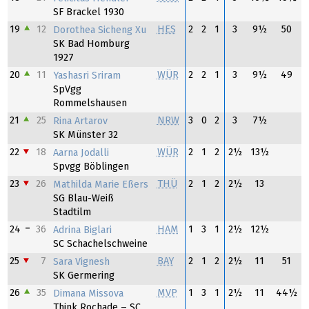
SF Brackel 1930
19
12
HES
2
2
1
3
9½
50
Dorothea Sicheng Xu
SK Bad Homburg
1927
20
11
WÜR
2
2
1
3
9½
49
Yashasri Sriram
SpVgg
Rommelshausen
21
25
NRW
3
0
2
3
7½
Rina Artarov
SK Münster 32
22
18
WÜR
2
1
2
2½
13½
Aarna Jodalli
Spvgg Böblingen
23
26
THÜ
2
1
2
2½
13
Mathilda Marie Eßers
SG Blau-Weiß
Stadtilm
24
36
HAM
1
3
1
2½
12½
Adrina Biglari
SC Schachelschweine
25
7
BAY
2
1
2
2½
11
51
Sara Vignesh
SK Germering
26
35
MVP
1
3
1
2½
11
44½
Dimana Missova
Think Rochade – SC