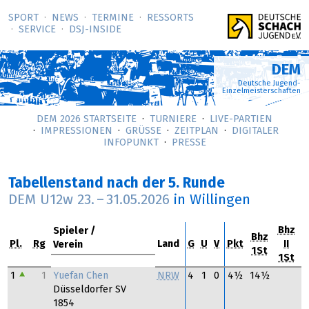
SPORT
NEWS
TERMINE
RESSORTS
SERVICE
DSJ-­INSIDE
DEM
Deutsche Jugend-
Einzelmeisterschaften
DEM 2026 STARTSEITE
TURNIERE
LIVE-PARTIEN
IMPRESSIONEN
GRÜSSE
ZEITPLAN
DIGITALER
INFOPUNKT
PRESSE
Tabellenstand nach der 5. Runde
DEM U12w
23.
–
31.05.2026
in Willingen
Bhz
Spieler
Bhz
Pl.
Rg
Land
G
U
V
Pkt
II
Verein
1St
1St
Yuefan Chen
1
1
NRW
4
1
0
4½
14½
Düsseldorfer SV
1854