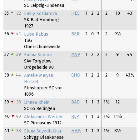
SC Leipzig-Lindenau
35
22
HES
1
2
2
2
10
43
Emily Kotliarova
SK Bad Homburg
1927
36
41
BER
2
0
3
2
9½
Luise Rabus
TSG
Oberschöneweide
37
39
MVP
1
2
2
2
9
44
Emma Subocz
SAV Torgelow-
Drögeheide 90
38
44
SHO
1
2
2
2
9
43½
Amelie Meiyan
Hirtzel
Elmshorner SC von
1896
39
33
BAD
1
1
3
1½
12
Linnea Rhein
SC 65 Reilingen
40
40
RLP
1
1
3
1½
11½
Aleksandra Werner
SC Pirmasens 1912
41
38
HAM
1
1
3
1½
8½
Elena Seyedfakhari
SchVgg Blankenese