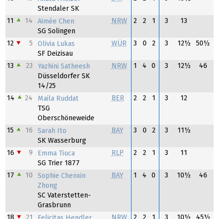
Stendaler SK
11
14
NRW
2
2
1
3
13
Aimée Chen
SG Solingen
12
5
WÜR
3
0
2
3
12½
50½
Olivia Lukas
SF Deizisau
13
23
NRW
1
4
0
3
12½
46
Yazhini Satheesh
Düsseldorfer SK
14/25
14
24
BER
2
2
1
3
12
Maila Ruddat
TSG
Oberschöneweide
15
16
BAY
3
0
2
3
11½
Sarah Ito
SK Wasserburg
16
9
RLP
2
2
1
3
11
Emma Tiuca
SG Trier 1877
17
10
BAY
1
4
0
3
10½
46
Sophie Chenxin
Zhong
SC Vaterstetten-
Grasbrunn
18
21
NRW
2
2
1
3
10½
45½
Felicitas Hendler