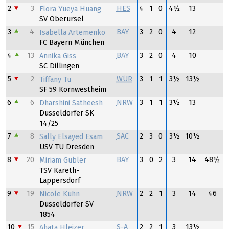
2
3
HES
4
1
0
4½
13
Flora Yueya Huang
SV Oberursel
3
4
BAY
3
2
0
4
12
Isabella Artemenko
FC Bayern München
4
13
BAY
3
2
0
4
10
Annika Giss
SC Dillingen
5
2
WÜR
3
1
1
3½
13½
Tiffany Tu
SF 59 Kornwestheim
6
6
NRW
3
1
1
3½
13
Dharshini Satheesh
Düsseldorfer SK
14/25
7
8
SAC
2
3
0
3½
10½
Sally Elsayed Esam
USV TU Dresden
8
20
BAY
3
0
2
3
14
48½
Miriam Gubler
TSV Kareth-
Lappersdorf
9
19
NRW
2
2
1
3
14
46
Nicole Kühn
Düsseldorfer SV
1854
10
15
S-A
2
2
1
3
13½
Ahata Hleizer