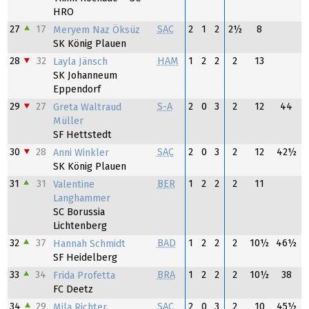
HRO
27
17
SAC
2
1
2
2½
8
Meryem Naz Öksüz
SK König Plauen
28
32
HAM
1
2
2
2
13
Layla Jänsch
SK Johanneum
Eppendorf
29
27
S-A
2
0
3
2
12
44
Greta Waltraud
Müller
SF Hettstedt
30
28
SAC
2
0
3
2
12
42½
Anni Winkler
SK König Plauen
31
31
BER
1
2
2
2
11
Valentine
Langhammer
SC Borussia
Lichtenberg
32
37
BAD
1
2
2
2
10½
46½
Hannah Schmidt
SF Heidelberg
33
34
BRA
1
2
2
2
10½
38
Frida Profetta
FC Deetz
34
29
SAC
2
0
3
2
10
45½
Mila Richter