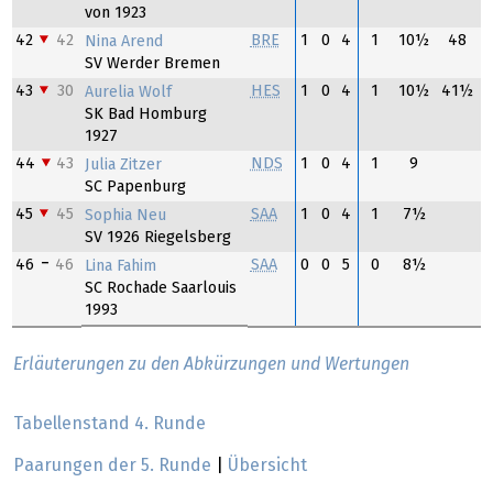
von 1923
42
42
BRE
1
0
4
1
10½
48
Nina Arend
SV Werder Bremen
43
30
HES
1
0
4
1
10½
41½
Aurelia Wolf
SK Bad Homburg
1927
44
43
NDS
1
0
4
1
9
Julia Zitzer
SC Papenburg
45
45
SAA
1
0
4
1
7½
Sophia Neu
SV 1926 Riegelsberg
46
46
SAA
0
0
5
0
8½
Lina Fahim
SC Rochade Saarlouis
1993
Erläuterungen zu den Abkürzungen und Wertungen
Tabellenstand 4. Runde
Paarungen der 5. Runde
|
Übersicht