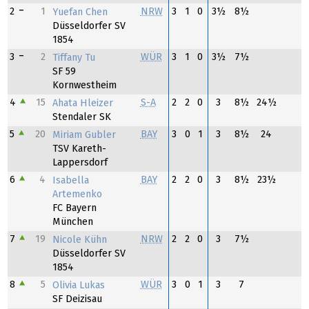
2
1
NRW
3
1
0
3½
8½
Yuefan Chen
Düsseldorfer SV
1854
3
2
WÜR
3
1
0
3½
7½
Tiffany Tu
SF 59
Kornwestheim
4
15
S-A
2
2
0
3
8½
24½
Ahata Hleizer
Stendaler SK
5
20
BAY
3
0
1
3
8½
24
Miriam Gubler
TSV Kareth-
Lappersdorf
6
4
BAY
2
2
0
3
8½
23½
Isabella
Artemenko
FC Bayern
München
7
19
NRW
2
2
0
3
7½
Nicole Kühn
Düsseldorfer SV
1854
8
5
WÜR
3
0
1
3
7
Olivia Lukas
SF Deizisau