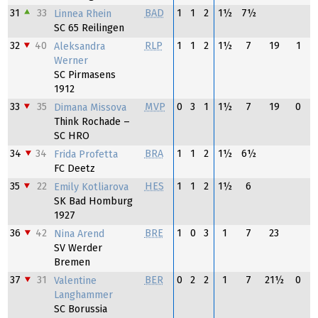
31
33
BAD
1
1
2
1½
7½
Linnea Rhein
SC 65 Reilingen
32
40
RLP
1
1
2
1½
7
19
1
Aleksandra
Werner
SC Pirmasens
1912
33
35
MVP
0
3
1
1½
7
19
0
Dimana Missova
Think Rochade –
SC HRO
34
34
BRA
1
1
2
1½
6½
Frida Profetta
FC Deetz
35
22
HES
1
1
2
1½
6
Emily Kotliarova
SK Bad Homburg
1927
36
42
BRE
1
0
3
1
7
23
Nina Arend
SV Werder
Bremen
37
31
BER
0
2
2
1
7
21½
0
Valentine
Langhammer
SC Borussia