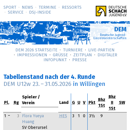
SPORT
NEWS
TERMINE
RESSORTS
SERVICE
DSJ-­INSIDE
DEM
Deutsche Jugend-
Einzelmeisterschaften
DEM 2026 STARTSEITE
TURNIERE
LIVE-PARTIEN
IMPRESSIONEN
GRÜSSE
ZEITPLAN
DIGITALER
INFOPUNKT
PRESSE
Tabellenstand nach der 4. Runde
DEM U12w
23.
–
31.05.2026
in Willingen
Bhz
Spieler
Bhz
Pl.
Rg
Land
G
U
V
Pkt
II
SW
Verein
1St
1St
Flora Yueya
1
3
HES
3
1
0
3½
9
Huang
SV Oberursel