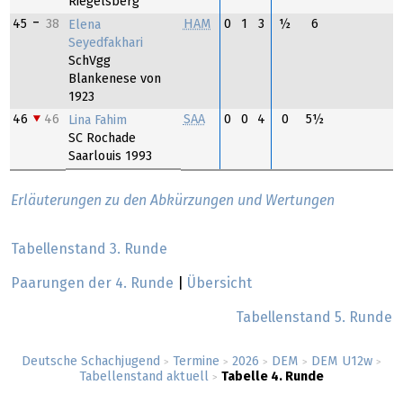
Riegelsberg
45
38
HAM
0
1
3
½
6
Elena
Seyedfakhari
SchVgg
Blankenese von
1923
46
46
SAA
0
0
4
0
5½
Lina Fahim
SC Rochade
Saarlouis 1993
Erläuterungen zu den Abkürzungen und Wertungen
Tabellenstand 3. Runde
Paarungen der 4. Runde
|
Übersicht
Tabellenstand 5. Runde
Deutsche Schachjugend
Termine
2026
DEM
DEM U12w
>
>
>
>
>
Tabellenstand aktuell
Tabelle 4. Runde
>