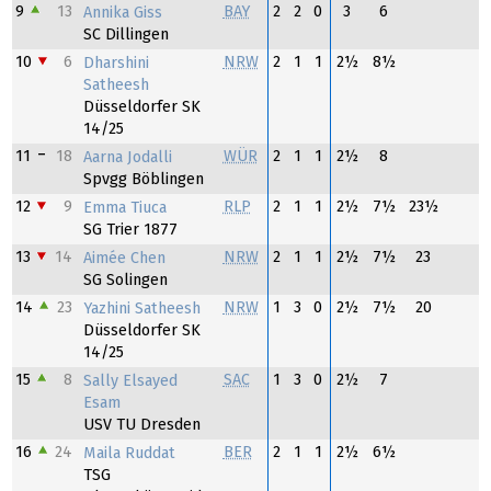
9
13
BAY
2
2
0
3
6
Annika Giss
SC Dillingen
10
6
NRW
2
1
1
2½
8½
Dharshini
Satheesh
Düsseldorfer SK
14/25
11
18
WÜR
2
1
1
2½
8
Aarna Jodalli
Spvgg Böblingen
12
9
RLP
2
1
1
2½
7½
23½
Emma Tiuca
SG Trier 1877
13
14
NRW
2
1
1
2½
7½
23
Aimée Chen
SG Solingen
14
23
NRW
1
3
0
2½
7½
20
Yazhini Satheesh
Düsseldorfer SK
14/25
15
8
SAC
1
3
0
2½
7
Sally Elsayed
Esam
USV TU Dresden
16
24
BER
2
1
1
2½
6½
Maila Ruddat
TSG