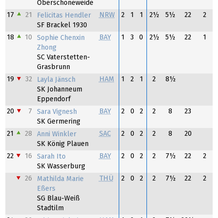
Oberschöneweide
17
21
NRW
2
1
1
2½
5½
22
2
Felicitas Hendler
SF Brackel 1930
18
10
BAY
1
3
0
2½
5½
22
1
Sophie Chenxin
Zhong
SC Vaterstetten-
Grasbrunn
19
32
HAM
1
2
1
2
8½
Layla Jänsch
SK Johanneum
Eppendorf
20
7
BAY
2
0
2
2
8
23
Sara Vignesh
SK Germering
21
28
SAC
2
0
2
2
8
20
Anni Winkler
SK König Plauen
22
16
BAY
2
0
2
2
7½
22
2
Sarah Ito
SK Wasserburg
26
THÜ
2
0
2
2
7½
22
2
Mathilda Marie
Eßers
SG Blau-Weiß
Stadtilm