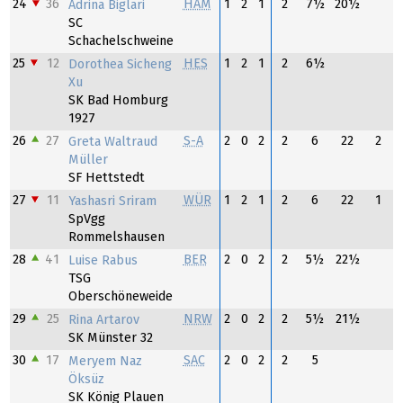
24
36
HAM
1
2
1
2
7½
20½
Adrina Biglari
SC
Schachelschweine
25
12
HES
1
2
1
2
6½
Dorothea Sicheng
Xu
SK Bad Homburg
1927
26
27
S-A
2
0
2
2
6
22
2
Greta Waltraud
Müller
SF Hettstedt
27
11
WÜR
1
2
1
2
6
22
1
Yashasri Sriram
SpVgg
Rommelshausen
28
41
BER
2
0
2
2
5½
22½
Luise Rabus
TSG
Oberschöneweide
29
25
NRW
2
0
2
2
5½
21½
Rina Artarov
SK Münster 32
30
17
SAC
2
0
2
2
5
Meryem Naz
Öksüz
SK König Plauen