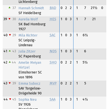
Lichtenberg
37
BAD
0
2
2
1
7
21½
0
Hannah Schmidt
SF Heidelberg
39
30
HES
1
0
3
1
7
21
Aurelia Wolf
SK Bad Homburg
1927
40
29
SAC
1
0
3
1
6½
Mila Richter
SC Leipzig-
Lindenau
41
43
NDS
1
0
3
1
6
Julia Zitzer
SC Papenburg
42
44
SHO
0
2
2
1
5½
Amelie Meiyan
Hirtzel
Elmshorner SC
von 1896
43
39
MVP
0
2
2
1
5
Emma Subocz
SAV Torgelow-
Drögeheide 90
44
45
SAA
1
0
3
1
4½
Sophia Neu
SV 1926