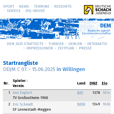
SPORT
NEWS
TERMINE
RESSORTS
SERVICE
DSJ-­INSIDE
DEM
Deutsche Jugend-
Einzelmeisterschaften
DEM 2025 STARTSEITE
TURNIER
DEM:ON
INTERAKTIV
IMPRESSIONEN
ZEITPLAN
PRESSE
Startrangliste
ODJM C
07.
–
15.06.2025
in Willingen
Spieler
Nr.
Land
DWZ
Elo
Verein
Ann Englert
1
BAY
1378
1614
TV Großostheim 1900
2
NRW
1349
1636
Eric Schmidt
SF Lennestadt-Meggen