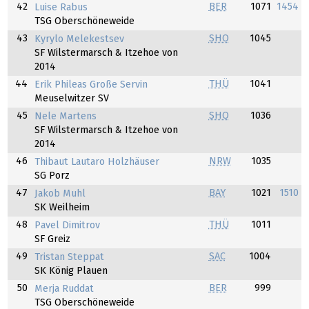
42
BER
1071
1454
Luise Rabus
TSG Oberschöneweide
43
SHO
1045
Kyrylo Melekestsev
SF Wilstermarsch & Itzehoe von
2014
44
THÜ
1041
Erik Phileas Große Servin
Meuselwitzer SV
45
SHO
1036
Nele Martens
SF Wilstermarsch & Itzehoe von
2014
46
NRW
1035
Thibaut Lautaro Holzhäuser
SG Porz
47
BAY
1021
1510
Jakob Muhl
SK Weilheim
48
THÜ
1011
Pavel Dimitrov
SF Greiz
49
SAC
1004
Tristan Steppat
SK König Plauen
50
BER
999
Merja Ruddat
TSG Oberschöneweide