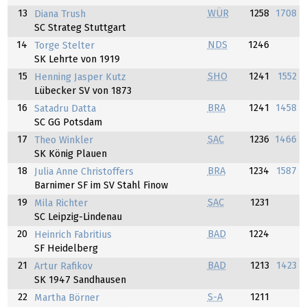
13
WÜR
1258
1708
Diana Trush
SC Strateg Stuttgart
14
NDS
1246
Torge Stelter
SK Lehrte von 1919
15
SHO
1241
1552
Henning Jasper Kutz
Lübecker SV von 1873
16
BRA
1241
1458
Satadru Datta
SC GG Potsdam
17
SAC
1236
1466
Theo Winkler
SK König Plauen
18
BRA
1234
1587
Julia Anne Christoffers
Barnimer SF im SV Stahl Finow
19
SAC
1231
Mila Richter
SC Leipzig-Lindenau
20
BAD
1224
Heinrich Fabritius
SF Heidelberg
21
BAD
1213
1423
Artur Rafikov
SK 1947 Sandhausen
22
S-A
1211
Martha Börner