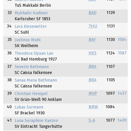
TuS Makkabi Berlin
33
BAD
1139
Mykhailo Kudinov
Karlsruher SF 1853
34
THÜ
1131
Lara Kiesewetter
SC Suhl
35
BAY
1130
1584
Justinus Muhl
SK Weilheim
36
HES
1124
1587
Theodora Siyuan Lao
SK Bad Homburg 1927
37
BRA
1107
Severin Bathmann
SC Caissa Falkensee
38
BRA
1105
Sanaa Maria Bathmann
SC Caissa Falkensee
39
MVP
1097
1457
Christian Hempel
SV Grün-Weiß 90 Anklam
40
NRW
1084
Lukas Surmann
SF Brackel 1930
41
S-A
1077
1409
Luna Seraphine Kasten
SV Eintracht Tangerhütte