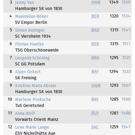
3
HAM
1349
1509
Jenny Yan
Hamburger SK von 1830
4
BER
1320
1534
Maximilian Böker
SV Empor Berlin
5
BAD
1315
1541
Simon Anzinger
SC Viernheim 1934
6
BER
1315
1517
Florian Hantke
TSG Oberschöneweide
7
BRA
1295
1525
Leopold Schöning
SC GG Potsdam
8
BAY
1294
1523
Alper Özkurt
SK Freising
9
HAM
1293
1507
Kristina-Maria Abram
Hamburger SK von 1830
10
BAY
1285
1560
Marlene Prokscha
TuS Geretsried
11
RLP
1281
1488
Anna Wolf
Vorwärts Orient Mainz
12
SAC
1259
1547
Lene Marie Lange
ESV Nickelhütte Aue