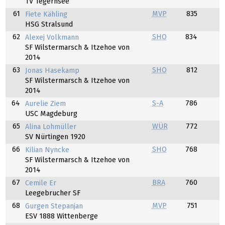
TV Tegernsee
61
MVP
835
Fiete Kähling
HSG Stralsund
62
SHO
834
Alexej Volkmann
SF Wilstermarsch & Itzehoe von
2014
63
SHO
812
Jonas Hasekamp
SF Wilstermarsch & Itzehoe von
2014
64
S-A
786
Aurelie Ziem
USC Magdeburg
65
WÜR
772
Alina Lohmüller
SV Nürtingen 1920
66
SHO
768
Kilian Nyncke
SF Wilstermarsch & Itzehoe von
2014
67
BRA
760
Cemile Er
Leegebrucher SF
68
MVP
751
Gurgen Stepanjan
ESV 1888 Wittenberge