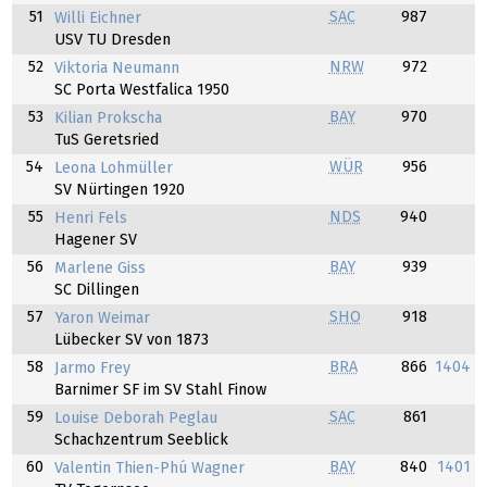
51
SAC
987
Willi Eichner
USV TU Dresden
52
NRW
972
Viktoria Neumann
SC Porta Westfalica 1950
53
BAY
970
Kilian Prokscha
TuS Geretsried
54
WÜR
956
Leona Lohmüller
SV Nürtingen 1920
55
NDS
940
Henri Fels
Hagener SV
56
BAY
939
Marlene Giss
SC Dillingen
57
SHO
918
Yaron Weimar
Lübecker SV von 1873
58
BRA
866
1404
Jarmo Frey
Barnimer SF im SV Stahl Finow
59
SAC
861
Louise Deborah Peglau
Schachzentrum Seeblick
60
BAY
840
1401
Valentin Thien-Phú Wagner