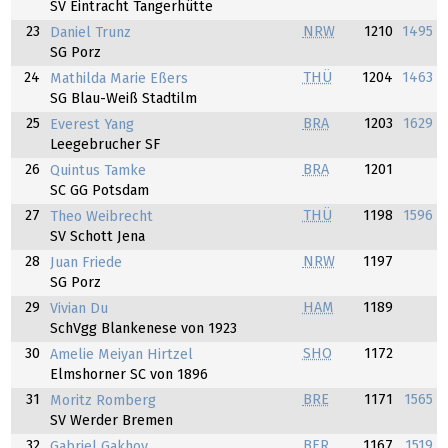
SV Eintracht Tangerhütte
23
NRW
1210
1495
Daniel Trunz
SG Porz
24
THÜ
1204
1463
Mathilda Marie Eßers
SG Blau-Weiß Stadtilm
25
BRA
1203
1629
Everest Yang
Leegebrucher SF
26
BRA
1201
Quintus Tamke
SC GG Potsdam
27
THÜ
1198
1596
Theo Weibrecht
SV Schott Jena
28
NRW
1197
Juan Friede
SG Porz
29
HAM
1189
Vivian Du
SchVgg Blankenese von 1923
30
SHO
1172
Amelie Meiyan Hirtzel
Elmshorner SC von 1896
31
BRE
1171
1565
Moritz Romberg
SV Werder Bremen
32
BER
1167
1519
Gabriel Gakhov