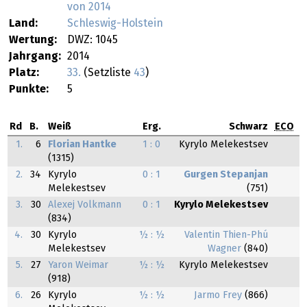
von 2014
Land:
Schleswig-Holstein
Wertung:
DWZ: 1045
Jahrgang:
2014
Platz:
33.
(Setzliste
43
)
Punkte:
5
Rd
B.
Weiß
Erg.
Schwarz
ECO
1.
6
Florian Hantke
1 : 0
Kyrylo Melekestsev
(1315)
2.
34
Kyrylo
0 : 1
Gurgen Stepanjan
Melekestsev
(751)
3.
30
Alexej Volkmann
0 : 1
Kyrylo Melekestsev
(834)
4.
30
Kyrylo
½ : ½
Valentin Thien-Phú
Melekestsev
Wagner
(840)
5.
27
Yaron Weimar
½ : ½
Kyrylo Melekestsev
(918)
6.
26
Kyrylo
½ : ½
Jarmo Frey
(866)