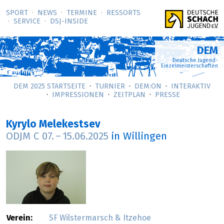
SPORT
NEWS
TERMINE
RESSORTS
SERVICE
DSJ-­INSIDE
DEM
Deutsche Jugend-
Einzelmeisterschaften
DEM 2025 STARTSEITE
TURNIER
DEM:ON
INTERAKTIV
IMPRESSIONEN
ZEITPLAN
PRESSE
Kyrylo Melekestsev
ODJM C
07.
–
15.06.2025
in Willingen
Verein:
SF Wilstermarsch & Itzehoe