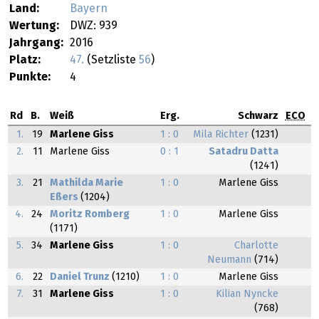
Land:
Bayern
Wertung:
DWZ: 939
Jahrgang:
2016
Platz:
47.
(Setzliste
56
)
Punkte:
4
Rd
B.
Weiß
Erg.
Schwarz
ECO
1.
19
Marlene Giss
1 : 0
Mila Richter
(1231)
2.
11
Marlene Giss
0 : 1
Satadru Datta
(1241)
3.
21
Mathilda Marie
1 : 0
Marlene Giss
Eßers
(1204)
4.
24
Moritz Romberg
1 : 0
Marlene Giss
(1171)
5.
34
Marlene Giss
1 : 0
Charlotte
Neumann
(714)
6.
22
Daniel Trunz
(1210)
1 : 0
Marlene Giss
7.
31
Marlene Giss
1 : 0
Kilian Nyncke
(768)