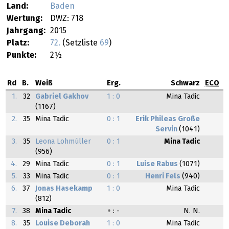
Land:
Baden
Wertung:
DWZ: 718
Jahrgang:
2015
Platz:
72.
(Setzliste
69
)
Punkte:
2½
Rd
B.
Weiß
Erg.
Schwarz
ECO
1.
32
Gabriel Gakhov
1 : 0
Mina Tadic
(1167)
2.
35
Mina Tadic
0 : 1
Erik Phileas Große
Servin
(1041)
3.
35
Leona Lohmüller
0 : 1
Mina Tadic
(956)
4.
29
Mina Tadic
0 : 1
Luise Rabus
(1071)
5.
33
Mina Tadic
0 : 1
Henri Fels
(940)
6.
37
Jonas Hasekamp
1 : 0
Mina Tadic
(812)
7.
38
Mina Tadic
+ : -
N. N.
8.
35
Louise Deborah
1 : 0
Mina Tadic