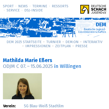
SPORT
NEWS
TERMINE
RESSORTS
SERVICE
DSJ-­INSIDE
DEM
Deutsche Jugend-
Einzelmeisterschaften
DEM 2025 STARTSEITE
TURNIER
DEM:ON
INTERAKTIV
IMPRESSIONEN
ZEITPLAN
PRESSE
Mathilda Marie Eßers
ODJM C
07.
–
15.06.2025
in Willingen
Verein:
SG Blau-Weiß Stadtilm