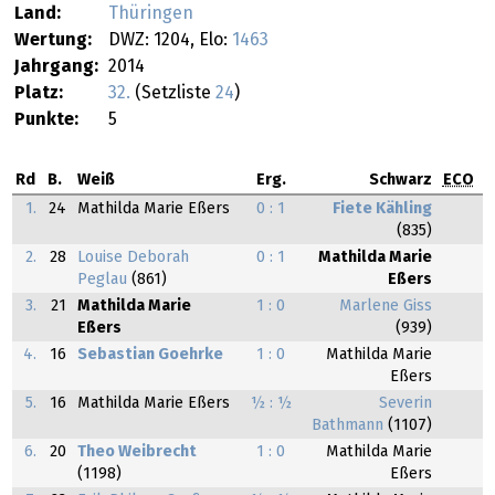
Land:
Thüringen
Wertung:
DWZ: 1204, Elo:
1463
Jahrgang:
2014
Platz:
32.
(Setzliste
24
)
Punkte:
5
Rd
B.
Weiß
Erg.
Schwarz
ECO
1.
24
Mathilda Marie Eßers
0 : 1
Fiete Kähling
(835)
2.
28
Louise Deborah
0 : 1
Mathilda Marie
Peglau
(861)
Eßers
3.
21
Mathilda Marie
1 : 0
Marlene Giss
Eßers
(939)
4.
16
Sebastian Goehrke
1 : 0
Mathilda Marie
Eßers
5.
16
Mathilda Marie Eßers
½ : ½
Severin
Bathmann
(1107)
6.
20
Theo Weibrecht
1 : 0
Mathilda Marie
(1198)
Eßers