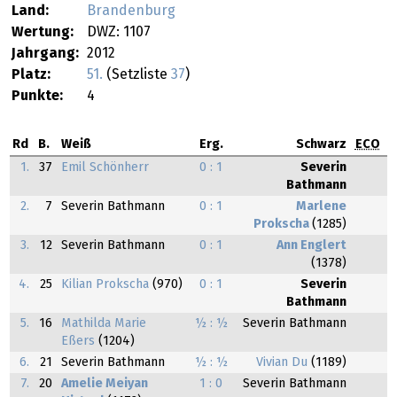
Land:
Brandenburg
Wertung:
DWZ: 1107
Jahrgang:
2012
Platz:
51.
(Setzliste
37
)
Punkte:
4
Rd
B.
Weiß
Erg.
Schwarz
ECO
1.
37
Emil Schönherr
0 : 1
Severin
Bathmann
2.
7
Severin Bathmann
0 : 1
Marlene
Prokscha
(1285)
3.
12
Severin Bathmann
0 : 1
Ann Englert
(1378)
4.
25
Kilian Prokscha
(970)
0 : 1
Severin
Bathmann
5.
16
Mathilda Marie
½ : ½
Severin Bathmann
Eßers
(1204)
6.
21
Severin Bathmann
½ : ½
Vivian Du
(1189)
7.
20
Amelie Meiyan
1 : 0
Severin Bathmann