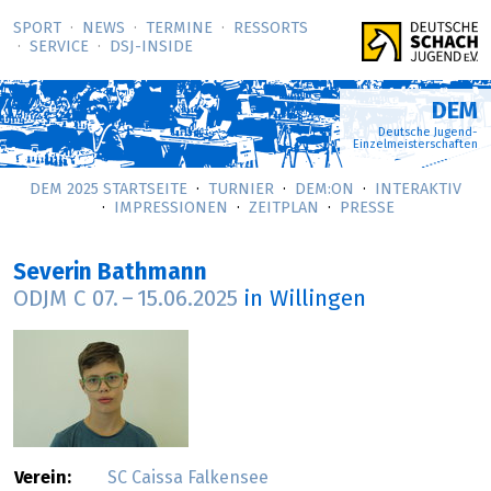
SPORT
NEWS
TERMINE
RESSORTS
SERVICE
DSJ-­INSIDE
DEM
Deutsche Jugend-
Einzelmeisterschaften
DEM 2025 STARTSEITE
TURNIER
DEM:ON
INTERAKTIV
IMPRESSIONEN
ZEITPLAN
PRESSE
Severin Bathmann
ODJM C
07.
–
15.06.2025
in Willingen
Verein:
SC Caissa Falkensee