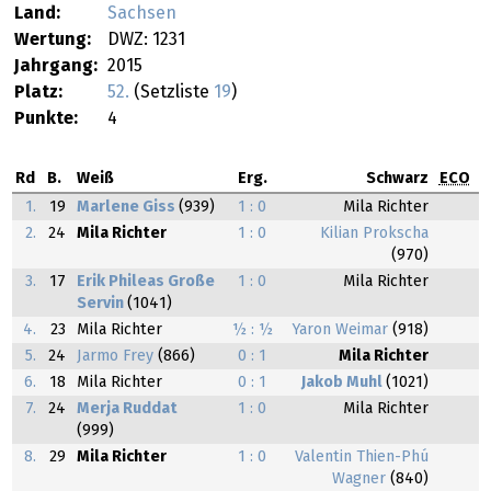
Land:
Sachsen
Wertung:
DWZ: 1231
Jahrgang:
2015
Platz:
52.
(Setzliste
19
)
Punkte:
4
Rd
B.
Weiß
Erg.
Schwarz
ECO
1.
19
Marlene Giss
(939)
1 : 0
Mila Richter
2.
24
Mila Richter
1 : 0
Kilian Prokscha
(970)
3.
17
Erik Phileas Große
1 : 0
Mila Richter
Servin
(1041)
4.
23
Mila Richter
½ : ½
Yaron Weimar
(918)
5.
24
Jarmo Frey
(866)
0 : 1
Mila Richter
6.
18
Mila Richter
0 : 1
Jakob Muhl
(1021)
7.
24
Merja Ruddat
1 : 0
Mila Richter
(999)
8.
29
Mila Richter
1 : 0
Valentin Thien-Phú
Wagner
(840)