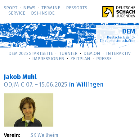
SPORT
NEWS
TERMINE
RESSORTS
SERVICE
DSJ-­INSIDE
DEM
Deutsche Jugend-
Einzelmeisterschaften
DEM 2025 STARTSEITE
TURNIER
DEM:ON
INTERAKTIV
IMPRESSIONEN
ZEITPLAN
PRESSE
Jakob Muhl
ODJM C
07.
–
15.06.2025
in Willingen
Verein:
SK Weilheim