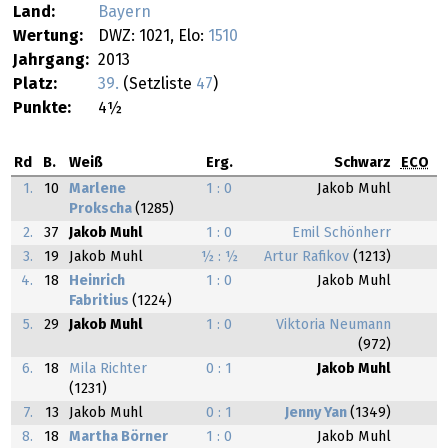
Land:
Bayern
Wertung:
DWZ: 1021, Elo:
1510
Jahrgang:
2013
Platz:
39.
(Setzliste
47
)
Punkte:
4½
Rd
B.
Weiß
Erg.
Schwarz
ECO
1.
10
Marlene
1 : 0
Jakob Muhl
Prokscha
(1285)
2.
37
Jakob Muhl
1 : 0
Emil Schönherr
3.
19
Jakob Muhl
½ : ½
Artur Rafikov
(1213)
4.
18
Heinrich
1 : 0
Jakob Muhl
Fabritius
(1224)
5.
29
Jakob Muhl
1 : 0
Viktoria Neumann
(972)
6.
18
Mila Richter
0 : 1
Jakob Muhl
(1231)
7.
13
Jakob Muhl
0 : 1
Jenny Yan
(1349)
8.
18
Martha Börner
1 : 0
Jakob Muhl