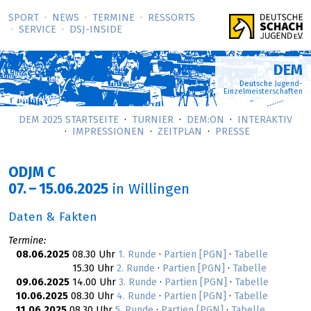
SPORT
NEWS
TERMINE
RESSORTS
SERVICE
DSJ-­INSIDE
DEM
Deutsche Jugend-
Einzelmeisterschaften
DEM 2025 STARTSEITE
TURNIER
DEM:ON
INTERAKTIV
IMPRESSIONEN
ZEITPLAN
PRESSE
ODJM C
07.
–
15.06.2025
in Willingen
Daten & Fakten
Termine:
08.06.2025
08.30 Uhr
1. Runde
·
Partien [PGN]
·
Tabelle
15.30 Uhr
2. Runde
·
Partien [PGN]
·
Tabelle
09.06.2025
14.00 Uhr
3. Runde
·
Partien [PGN]
·
Tabelle
10.06.2025
08.30 Uhr
4. Runde
·
Partien [PGN]
·
Tabelle
11.06.2025
08.30 Uhr
5. Runde
·
Partien [PGN]
·
Tabelle