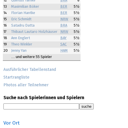
12
Quintus Tamke
BRA
6
13
Maximilian Böker
BER
5½
14
Florian Hantke
BER
5½
15
Eric Schmidt
NRW
5½
16
Satadru Datta
BRA
5½
17
Thibaut Lautaro Holzhäuser
NRW
5½
18
Ann Englert
BAY
5½
19
Theo Winkler
SAC
5½
20
Jenny Yan
HAM
5½
… und weitere 55 Spieler
Ausführlicher Tabellenstand
Startrangliste
Photos aller Teilnehmer
Suche nach Spielerinnen und Spielern
Vor Ort