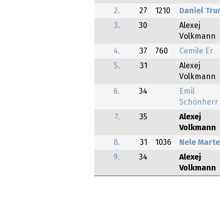
2.
27
1210
Daniel Tru
3.
30
Alexej
Volkmann
4.
37
760
Cemile Er
5.
31
Alexej
Volkmann
6.
34
Emil
Schönherr
7.
35
Alexej
Volkmann
8.
31
1036
Nele Mart
9.
34
Alexej
Volkmann