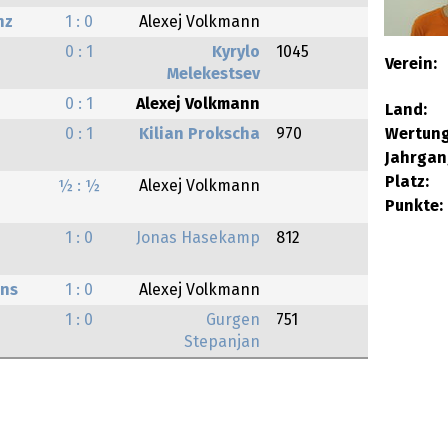
nz
1 : 0
Alexej Volkmann
0 : 1
Kyrylo
1045
Verein:
Melekestsev
0 : 1
Alexej Volkmann
Land:
Wertung
0 : 1
Kilian Prokscha
970
Jahrgan
Platz:
½ : ½
Alexej Volkmann
Punkte:
1 : 0
Jonas Hasekamp
812
ens
1 : 0
Alexej Volkmann
1 : 0
Gurgen
751
Stepanjan