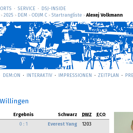
SORTS
SERVICE
DSJ-­INSIDE
2025
DEM
ODJM C
Startrangliste
Alexej Volkmann
>
>
>
>
>
DEM:ON
INTERAKTIV
IMPRESSIONEN
ZEITPLAN
PR
 Willingen
Ergebnis
Schwarz
DWZ
ECO
0 : 1
Everest Yang
1203