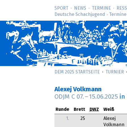
SPORT
NEWS
TERMINE
RES
Deutsche Schachjugend
Termine
>
DEM 2025 STARTSEITE
TURNIER
Alexej Volkmann
ODJM C
07.
–
15.06.2025
in
Runde
Brett
DWZ
Weiß
1.
25
Alexej
Volkmann