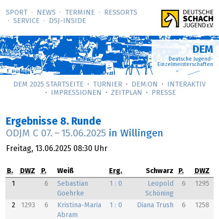
SPORT
NEWS
TERMINE
RESSORTS
SERVICE
DSJ-­INSIDE
DEM
Deutsche Jugend-
Einzelmeisterschaften
DEM 2025 STARTSEITE
TURNIER
DEM:ON
INTERAKTIV
IMPRESSIONEN
ZEITPLAN
PRESSE
Ergebnisse 8. Runde
ODJM C
07.
–
15.06.2025
in Willingen
Freitag,
13.06.2025
08:30 Uhr
B.
DWZ
P.
Weiß
Erg.
Schwarz
P.
DWZ
1
6
Sebastian
1 : 0
Leopold
6
1295
Goehrke
Schöning
2
1293
6
Kristina-Maria
1 : 0
Diana Trush
6
1258
Abram