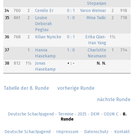
Stepanjan
34
760
2
Cemile Er
0 : 1
Yaron Weimar
2
918
35
861
2
Louise
1 : 0
Mina Tadic
2
718
Deborah
Peglau
36
768
2
Kilian Nyncke
0 : 1
Erika Qian-
1½
Han Yang
37
1
Hanna
1 : 0
Charlotte
1
714
Hasekamp
Neumann
38
812
1½
Jonas
+ : -
N. N.
Hasekamp
Tabelle der 8. Runde
vorherige Runde
nächste Runde
Deutsche Schachjugend
Termine
2025
DEM
ODJM C
8.
>
>
>
>
>
Runde
Deutsche Schachjugend
Impressum
Datenschutz
Kontakt