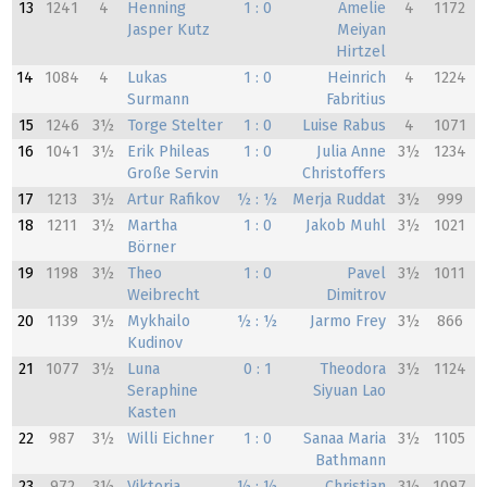
13
1241
4
Henning
1 : 0
Amelie
4
1172
Jasper Kutz
Meiyan
Hirtzel
14
1084
4
Lukas
1 : 0
Heinrich
4
1224
Surmann
Fabritius
15
1246
3½
Torge Stelter
1 : 0
Luise Rabus
4
1071
16
1041
3½
Erik Phileas
1 : 0
Julia Anne
3½
1234
Große Servin
Christoffers
17
1213
3½
Artur Rafikov
½ : ½
Merja Ruddat
3½
999
18
1211
3½
Martha
1 : 0
Jakob Muhl
3½
1021
Börner
19
1198
3½
Theo
1 : 0
Pavel
3½
1011
Weibrecht
Dimitrov
20
1139
3½
Mykhailo
½ : ½
Jarmo Frey
3½
866
Kudinov
21
1077
3½
Luna
0 : 1
Theodora
3½
1124
Seraphine
Siyuan Lao
Kasten
22
987
3½
Willi Eichner
1 : 0
Sanaa Maria
3½
1105
Bathmann
23
972
3½
Viktoria
½ : ½
Christian
3½
1097