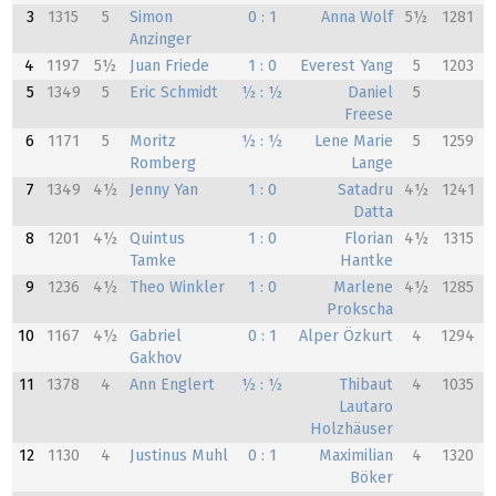
3
1315
5
Simon
0 : 1
Anna Wolf
5½
1281
Anzinger
4
1197
5½
Juan Friede
1 : 0
Everest Yang
5
1203
5
1349
5
Eric Schmidt
½ : ½
Daniel
5
Freese
6
1171
5
Moritz
½ : ½
Lene Marie
5
1259
Romberg
Lange
7
1349
4½
Jenny Yan
1 : 0
Satadru
4½
1241
Datta
8
1201
4½
Quintus
1 : 0
Florian
4½
1315
Tamke
Hantke
9
1236
4½
Theo Winkler
1 : 0
Marlene
4½
1285
Prokscha
10
1167
4½
Gabriel
0 : 1
Alper Özkurt
4
1294
Gakhov
11
1378
4
Ann Englert
½ : ½
Thibaut
4
1035
Lautaro
Holzhäuser
12
1130
4
Justinus Muhl
0 : 1
Maximilian
4
1320
Böker