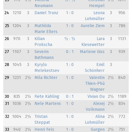
Neumann
Hempel
24
1210
3
Daniel Trunz
1 : 0
Leona
3
956
Lohmüller
25
1204
3
Mathilda
1 : 0
Aurelie Ziem
3
786
Marie Eßers
26
970
3
Kilian
½ : ½
Lara
3
1131
Prokscha
Kiesewetter
27
1107
3
Severin
0 : 1
Marlene Giss
3
939
Bathmann
28
1045
3
Kyrylo
1 : 0
Emil
3
Melekestsev
Schönherr
29
1231
2½
Mila Richter
1 : 0
Valentin
2½
840
Thien-Phú
Wagner
30
835
2½
Fiete Kähling
0 : 1
Vivian Du
2½
1189
31
1036
2½
Nele Martens
1 : 0
Alexej
2½
834
Volkmann
32
1004
2½
Tristan
1 : 0
Alina
2½
772
Steppat
Lohmüller
33
940
2½
Henri Fels
1 : 0
Gurgen
2½
751