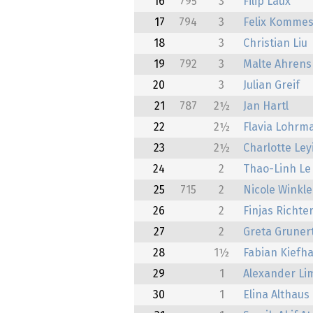
16
795
3
Filip Laux
17
794
3
Felix Kommes
18
3
Christian Liu
19
792
3
Malte Ahrens
20
3
Julian Greif
21
787
2½
Jan Hartl
22
2½
Flavia Lohrm
23
2½
Charlotte Ley
24
2
Thao-Linh Le
25
715
2
Nicole Winkle
26
2
Finjas Richte
27
2
Greta Gruner
28
1½
Fabian Kiefh
29
1
Alexander Li
30
1
Elina Althaus