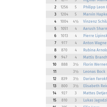
1
1277
5
Ingmar Main
2
1256
5
Philipp Leon 
3
1204
5
Marvin Hapk
4
1004
4½
Vinzenz Schil
5
1051
4
Aarush Shar
6
1013
4
Pierre Lipins
7
977
4
Anton Wagne
8
870
4
Rubina Arnol
9
947
4
Mattis Brand
10
888
3½
Florin Werne
11
3½
Leonas Bock
12
839
3½
Darian Farok
13
800
3½
Elisabeth Rei
14
927
3
Mattes Detje
15
810
3
Lukas Jagodz