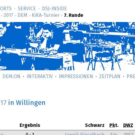
SORTS
SERVICE
DSJ-­INSIDE
2017
DEM
KiKA-Turnier
7. Runde
>
>
>
>
DEM:ON
INTERAKTIV
IMPRESSIONEN
ZEITPLAN
PRE
017
in Willingen
Ergebnis
Schwarz
Pkt.
DWZ