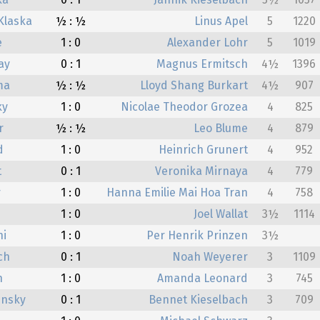
ka
0 : 1
Jannik Kieselbach
5½
1057
Klaska
½ : ½
Linus Apel
5
1220
e
1 : 0
Alexander Lohr
5
1019
ay
0 : 1
Magnus Ermitsch
4½
1396
ma
½ : ½
Lloyd Shang Burkart
4½
907
ky
1 : 0
Nicolae Theodor Grozea
4
825
r
½ : ½
Leo Blume
4
879
d
1 : 0
Heinrich Grunert
4
952
t
0 : 1
Veronika Mirnaya
4
779
r
1 : 0
Hanna Emilie Mai Hoa Tran
4
758
1 : 0
Joel Wallat
3½
1114
hi
1 : 0
Per Henrik Prinzen
3½
ch
0 : 1
Noah Weyerer
3
1109
n
1 : 0
Amanda Leonard
3
745
insky
0 : 1
Bennet Kieselbach
3
709