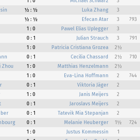
1 : 0
Michael Schwarz
3
sin
½ : ½
Luka Zhang
3
½ : ½
Efecan Atar
3
793
1 : 0
Pawel Elias Uplegger
3
0 : 1
Julian Strauch
3
791
1 : 0
Patricia Cristiana Grozea
2½
ann
0 : 1
Cecilia Chassard
2½
710
i Zhou
1 : 0
Matthias Henzelmann
2½
1 : 0
Eva-Lina Hoffmann
2
744
r
0 : 1
Viktoria Jäger
2
r
1 : 0
Janis Meijers
2
t
0 : 1
Jaroslavs Meijers
2
aber
0 : 1
Tatevik Mia Stepanjan
2
mbourg
0 : 1
Melanie Heuberger
1½
724
1 : 0
Justus Kommessin
1