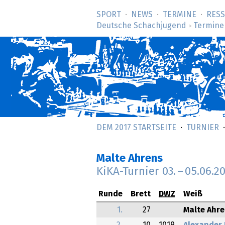
SPORT
NEWS
TERMINE
RES
Deutsche Schachjugend
Termine
>
DEM 2017 STARTSEITE
TURNIER
Malte Ahrens
KiKA-Turnier
03.
–
05.06.2
Runde
Brett
DWZ
Weiß
1.
27
Malte Ahr