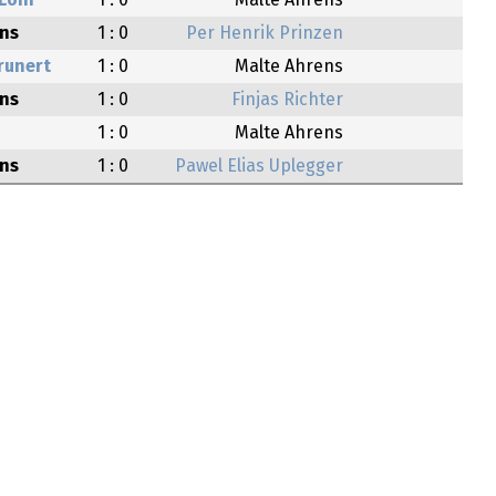
Lohr
1 : 0
Malte Ahrens
ens
1 : 0
Per Henrik Prinzen
runert
1 : 0
Malte Ahrens
ens
1 : 0
Finjas Richter
1 : 0
Malte Ahrens
ens
1 : 0
Pawel Elias Uplegger