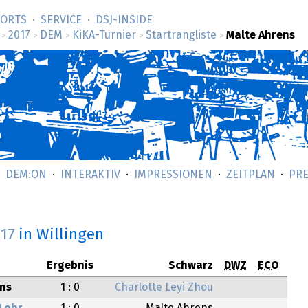
SORTS
SERVICE
DSJ-­INSIDE
2017
DEM
KiKA-Turnier
Startrangliste
Malte Ahrens
>
>
>
>
>
DEM:ON
INTERAKTIV
IMPRESSIONEN
ZEITPLAN
PRE
017
in Willingen
Ergebnis
Schwarz
DWZ
ECO
ens
1 : 0
Charlotte Leyi Zhou