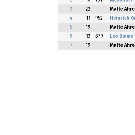
2.
10
1019
Alexander 
3.
22
Malte Ahr
4.
11
952
Heinrich G
5.
19
Malte Ahr
6.
13
879
Leo Blume
7.
19
Malte Ahr