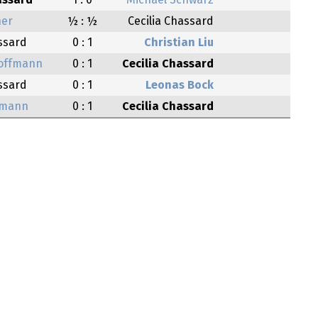
assard
1 : 0
Michael Schwarz
ner
½ : ½
Cecilia Chassard
assard
0 : 1
Christian Liu
Hoffmann
0 : 1
Cecilia Chassard
assard
0 : 1
Leonas Bock
rmann
0 : 1
Cecilia Chassard