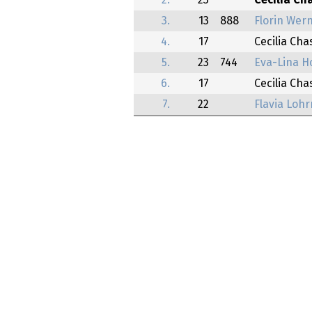
2.
23
Cecilia Ch
3.
13
888
Florin Wer
4.
17
Cecilia Ch
5.
23
744
Eva-Lina 
6.
17
Cecilia Ch
7.
22
Flavia Loh