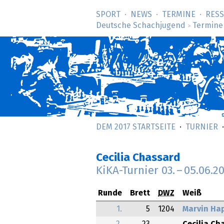
SPORT
NEWS
TERMINE
RES
Deutsche Schachjugend
Termine
>
DEM 2017 STARTSEITE
TURNIER
Cecilia Chassard
KiKA-Turnier
03.
–
05.06.2
Runde
Brett
DWZ
Weiß
1.
5
1204
Marvin Ha