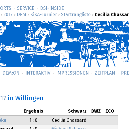
SORTS
SERVICE
DSJ-­INSIDE
2017
DEM
KiKA-Turnier
Startrangliste
Cecilia Chassa
>
>
>
>
>
DEM:ON
INTERAKTIV
IMPRESSIONEN
ZEITPLAN
PRE
017
in Willingen
Ergebnis
Schwarz
DWZ
ECO
pke
1 : 0
Cecilia Chassard