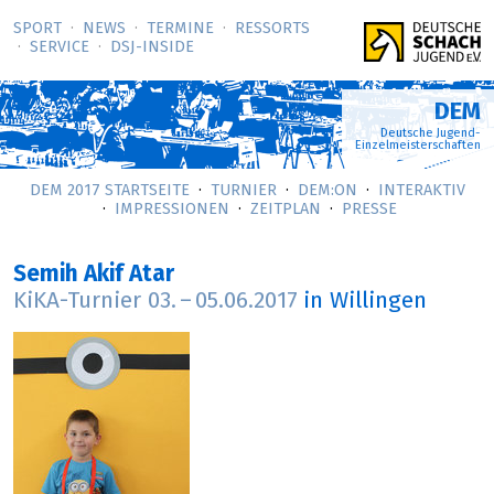
SPORT
NEWS
TERMINE
RESSORTS
SERVICE
DSJ-­INSIDE
DEM
Deutsche Jugend-
Einzelmeisterschaften
DEM 2017 STARTSEITE
TURNIER
DEM:ON
INTERAKTIV
IMPRESSIONEN
ZEITPLAN
PRESSE
Semih Akif Atar
KiKA-Turnier
03.
–
05.06.2017
in Willingen