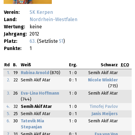
Verein:
SK Kerpen
Land:
Nordrhein-Westfalen
Wertung:
keine
Jahrgang:
2012
Platz:
63.
(Setzliste
51
)
Punkte:
1
Rd
B.
Weiß
Erg.
Schwarz
ECO
1.
19
Rubina Arnold
(870)
1 : 0
Semih Akif Atar
2.
22
Semih Akif Atar
0 : 1
Nicole Winkler
(715)
3.
26
Eva-Lina Hoffmann
1 : 0
Semih Akif Atar
(744)
4.
32
Semih Akif Atar
1 : 0
Timofej Pavlov
5.
25
Semih Akif Atar
0 : 1
Janis Meijers
6.
30
Tatevik Mia
1 : 0
Semih Akif Atar
Stepanjan
7.
31
Semih Akif Atar
0 : 1
Eva von Von