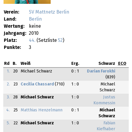
Verein:
SV Mattnetz Berlin
Land:
Berlin
Wertung:
keine
Jahrgang:
2010
Platz:
44.
(Setzliste
52
)
Punkte:
3
Rd
B.
Weiß
Erg.
Schwarz
ECO
1.
20
Michael Schwarz
0 : 1
Darian Farokhi
(839)
2.
23
Cecilia Chassard
(710)
1 : 0
Michael
Schwarz
3.
28
Michael Schwarz
1 : 0
Justus
Kommessin
4.
25
Matthias Henzelmann
0 : 1
Michael
Schwarz
5.
22
Michael Schwarz
1 : 0
Fabian
Kiefhaber