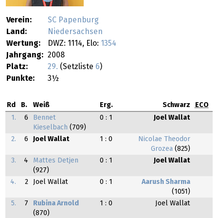
Verein:
SC Papenburg
Land:
Niedersachsen
Wertung:
DWZ: 1114, Elo:
1354
Jahrgang:
2008
Platz:
29.
(Setzliste
6
)
Punkte:
3½
Rd
B.
Weiß
Erg.
Schwarz
ECO
1.
6
Bennet
0 : 1
Joel Wallat
Kieselbach
(709)
2.
6
Joel Wallat
1 : 0
Nicolae Theodor
Grozea
(825)
3.
4
Mattes Detjen
0 : 1
Joel Wallat
(927)
4.
2
Joel Wallat
0 : 1
Aarush Sharma
(1051)
5.
7
Rubina Arnold
1 : 0
Joel Wallat
(870)