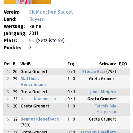
Verein:
SK München Südost
Land:
Bayern
Wertung:
keine
Jahrgang:
2011
Platz:
55.
(Setzliste
59
)
Punkte:
2
Rd
B.
Weiß
Erg.
Schwarz
ECO
1.
26
Greta Grunert
0 : 1
Efecan Atar
(793)
2.
29
Matthias
1 : 0
Greta Grunert
Henzelmann
3.
29
Greta Grunert
0 : 1
Janis Meijers
4.
31
Justus Kommessin
0 : 1
Greta Grunert
5.
28
Greta Grunert
1 : 0
Tatevik Mia
Stepanjan
6.
22
Bennet Kieselbach
1 : 0
Greta Grunert
(709)
7.
27
Greta Grunert
0 : 1
Jaroslavs Meijers