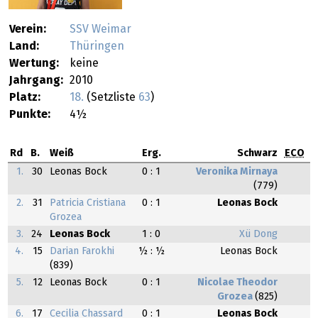
Verein:
SSV Weimar
Land:
Thüringen
Wertung:
keine
Jahrgang:
2010
Platz:
18.
(Setzliste
63
)
Punkte:
4½
Rd
B.
Weiß
Erg.
Schwarz
ECO
1.
30
Leonas Bock
0 : 1
Veronika Mirnaya
(779)
2.
31
Patricia Cristiana
0 : 1
Leonas Bock
Grozea
3.
24
Leonas Bock
1 : 0
Xü Dong
4.
15
Darian Farokhi
½ : ½
Leonas Bock
(839)
5.
12
Leonas Bock
0 : 1
Nicolae Theodor
Grozea
(825)
6.
17
Cecilia Chassard
0 : 1
Leonas Bock