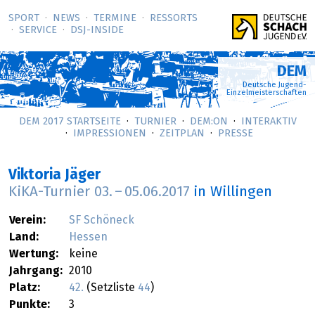
SPORT
NEWS
TERMINE
RESSORTS
SERVICE
DSJ-­INSIDE
DEM
Deutsche Jugend-
Einzelmeisterschaften
DEM 2017 STARTSEITE
TURNIER
DEM:ON
INTERAKTIV
IMPRESSIONEN
ZEITPLAN
PRESSE
Viktoria Jäger
KiKA-Turnier
03.
–
05.06.2017
in Willingen
Verein:
SF Schöneck
Land:
Hessen
Wertung:
keine
Jahrgang:
2010
Platz:
42.
(Setzliste
44
)
Punkte:
3