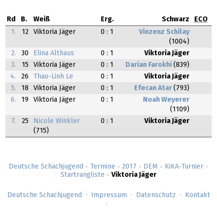
Rd
B.
Weiß
Erg.
Schwarz
ECO
1.
12
Viktoria Jäger
0 : 1
Vinzenz Schilay
(1004)
2.
30
Elina Althaus
0 : 1
Viktoria Jäger
3.
15
Viktoria Jäger
0 : 1
Darian Farokhi
(839)
4.
26
Thao-Linh Le
0 : 1
Viktoria Jäger
5.
18
Viktoria Jäger
0 : 1
Efecan Atar
(793)
6.
19
Viktoria Jäger
0 : 1
Noah Weyerer
(1109)
7.
25
Nicole Winkler
0 : 1
Viktoria Jäger
(715)
Deutsche Schachjugend
Termine
2017
DEM
KiKA-Turnier
>
>
>
>
>
Startrangliste
Viktoria Jäger
>
Deutsche Schachjugend
Impressum
Datenschutz
Kontakt