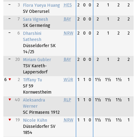
3
HES
2
0
0
2
1
2
2
Flora Yueya Huang
SV Oberursel
7
BAY
2
0
0
2
1
2
2
Sara Vignesh
SK Germering
6
NRW
2
0
0
2
1
2
2
Dharshini
Satheesh
Düsseldorfer SK
14/25
20
BAY
2
0
0
2
1
2
2
Miriam Gubler
TSV Kareth-
Lappersdorf
6
2
WÜR
1
1
0
1½
1½
1½
1
Tiffany Tu
SF 59
Kornwestheim
40
RLP
1
1
0
1½
1½
1½
1
Aleksandra
Werner
SC Pirmasens 1912
19
NRW
1
1
0
1½
1½
1½
1
Nicole Kühn
Düsseldorfer SV
1854