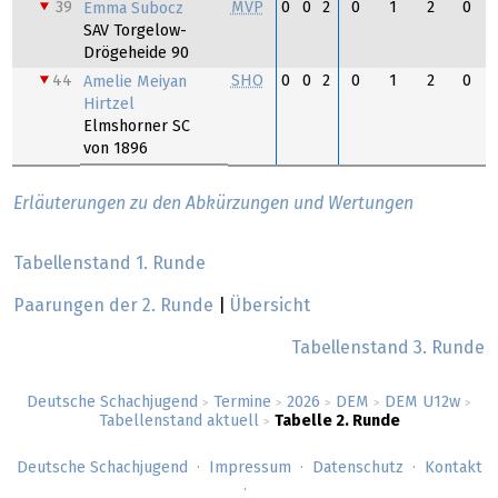
39
MVP
0
0
2
0
1
2
0
Emma Subocz
SAV Torgelow-
Drögeheide 90
44
SHO
0
0
2
0
1
2
0
Amelie Meiyan
Hirtzel
Elmshorner SC
von 1896
Erläuterungen zu den Abkürzungen und Wertungen
Tabellenstand 1. Runde
Paarungen der 2. Runde
|
Übersicht
Tabellenstand 3. Runde
Deutsche Schachjugend
Termine
2026
DEM
DEM U12w
>
>
>
>
>
Tabellenstand aktuell
Tabelle 2. Runde
>
Deutsche Schachjugend
Impressum
Datenschutz
Kontakt