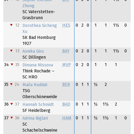
Zhong
SC Vaterstetten-
Grasbrunn
12
HES
0
2
0
1
1
1½
0
Dorothea Sicheng
Xu
SK Bad Homburg
1927
13
BAY
0
2
0
1
1
1½
0
Annika Giss
SC Dillingen
34
35
MVP
0
2
0
1
1
1
Dimana Missova
Think Rochade –
SC HRO
35
24
BER
0
1
1
½
2
Maila Ruddat
TSG
Oberschöneweide
36
37
BAD
0
1
1
½
1½
2
Hannah Schmidt
SF Heidelberg
37
36
HAM
0
1
1
½
1½
1
0
Adrina Biglari
SC
Schachelschweine