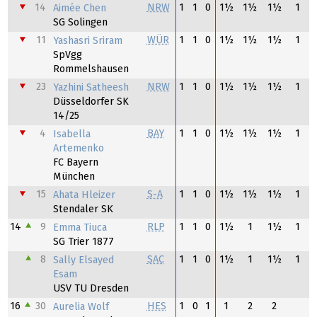
14
NRW
1
1
0
1½
1½
1½
1
Aimée Chen
SG Solingen
11
WÜR
1
1
0
1½
1½
1½
1
Yashasri Sriram
SpVgg
Rommelshausen
23
NRW
1
1
0
1½
1½
1½
1
Yazhini Satheesh
Düsseldorfer SK
14/25
4
BAY
1
1
0
1½
1½
1½
1
Isabella
Artemenko
FC Bayern
München
15
S-A
1
1
0
1½
1½
1½
1
Ahata Hleizer
Stendaler SK
14
9
RLP
1
1
0
1½
1
1½
1
Emma Tiuca
SG Trier 1877
8
SAC
1
1
0
1½
1
1½
1
Sally Elsayed
Esam
USV TU Dresden
16
30
HES
1
0
1
1
2
2
Aurelia Wolf