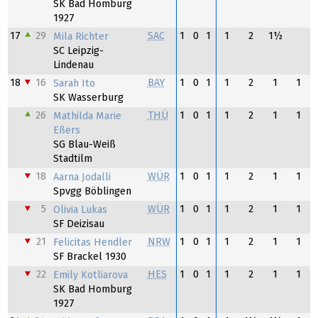
SK Bad Homburg
1927
17
29
SAC
1
0
1
1
2
1½
Mila Richter
SC Leipzig-
Lindenau
18
16
BAY
1
0
1
1
2
1
1
Sarah Ito
SK Wasserburg
26
THÜ
1
0
1
1
2
1
1
Mathilda Marie
Eßers
SG Blau-Weiß
Stadtilm
18
WÜR
1
0
1
1
2
1
1
Aarna Jodalli
Spvgg Böblingen
5
WÜR
1
0
1
1
2
1
1
Olivia Lukas
SF Deizisau
21
NRW
1
0
1
1
2
1
1
Felicitas Hendler
SF Brackel 1930
22
HES
1
0
1
1
2
1
1
Emily Kotliarova
SK Bad Homburg
1927