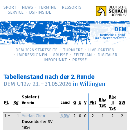
SPORT
NEWS
TERMINE
RESSORTS
SERVICE
DSJ-­INSIDE
DEM
Deutsche Jugend-
Einzelmeisterschaften
DEM 2026 STARTSEITE
TURNIERE
LIVE-PARTIEN
IMPRESSIONEN
GRÜSSE
ZEITPLAN
DIGITALER
INFOPUNKT
PRESSE
Tabellenstand nach der 2. Runde
DEM U12w
23.
–
31.05.2026
in Willingen
Bhz
Spieler
Bhz
Pl.
Rg
Land
G
U
V
Pkt
II
SW
Verein
1St
1St
Yuefan Chen
1
1
NRW
2
0
0
2
1
2
2
Düsseldorfer SV
1854