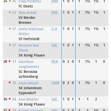
24
34
BRA
1
0
1
1
1½
1½
1
Frida Profetta
FC Deetz
42
BRE
1
0
1
1
1½
1½
1
Nina Arend
SV Werder
Bremen
27
S-A
1
0
1
1
1½
1½
1
Greta Waltraud
Müller
SF Hettstedt
17
SAC
1
0
1
1
1½
1½
1
Meryem Naz
Öksüz
SK König Plauen
28
31
BER
0
2
0
1
1½
1
0
Valentine
Langhammer
SC Borussia
Lichtenberg
32
HAM
0
2
0
1
1½
1
0
Layla Jänsch
SK Johanneum
Eppendorf
30
28
SAC
1
0
1
1
1
2
Anni Winkler
SK König Plauen
31
10
BAY
0
2
0
1
1
1½
0
Sophie Chenxin