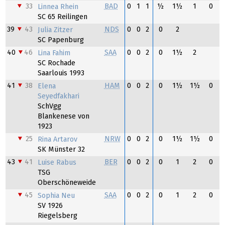
33
BAD
0
1
1
½
1½
1
0
Linnea Rhein
SC 65 Reilingen
39
43
NDS
0
0
2
0
2
Julia Zitzer
SC Papenburg
40
46
SAA
0
0
2
0
1½
2
Lina Fahim
SC Rochade
Saarlouis 1993
41
38
HAM
0
0
2
0
1½
1½
0
Elena
Seyedfakhari
SchVgg
Blankenese von
1923
25
NRW
0
0
2
0
1½
1½
0
Rina Artarov
SK Münster 32
43
41
BER
0
0
2
0
1
2
0
Luise Rabus
TSG
Oberschöneweide
45
SAA
0
0
2
0
1
2
0
Sophia Neu
SV 1926
Riegelsberg