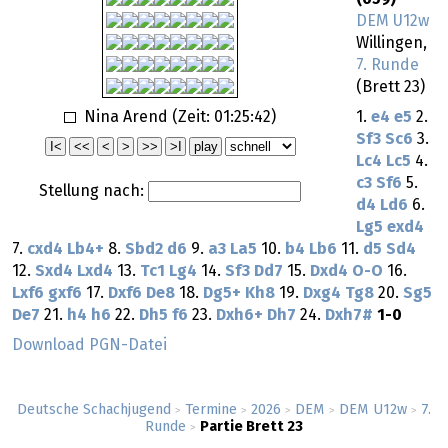
DEM U12w
Willingen,
7. Runde
(Brett 23)
Nina Arend (Zeit:
01:25:42
)
1.
e4
e5
2.
Sf3
Sc6
3.
Lc4
Lc5
4.
c3
Sf6
5.
Stellung nach:
d4
Ld6
6.
Lg5
exd4
7.
cxd4
Lb4+
8.
Sbd2
d6
9.
a3
La5
10.
b4
Lb6
11.
d5
Sd4
12.
Sxd4
Lxd4
13.
Tc1
Lg4
14.
Sf3
Dd7
15.
Dxd4
O-O
16.
Lxf6
gxf6
17.
Dxf6
De8
18.
Dg5+
Kh8
19.
Dxg4
Tg8
20.
Sg5
De7
21.
h4
h6
22.
Dh5
f6
23.
Dxh6+
Dh7
24.
Dxh7#
1-0
Download PGN-Datei
Deutsche Schachjugend
Termine
2026
DEM
DEM U12w
7.
>
>
>
>
>
Runde
Partie Brett 23
>