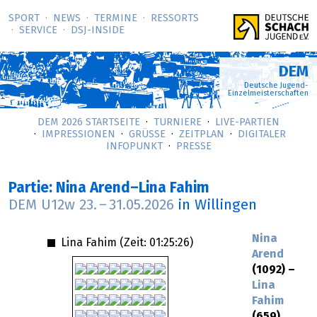
SPORT
NEWS
TERMINE
RESSORTS
SERVICE
DSJ-­INSIDE
DEM
Deutsche Jugend-
Einzelmeisterschaften
DEM 2026 STARTSEITE
TURNIERE
LIVE-PARTIEN
IMPRESSIONEN
GRÜSSE
ZEITPLAN
DIGITALER
INFOPUNKT
PRESSE
Partie: Nina Arend–Lina Fahim
DEM U12w
23.
–
31.05.2026
in Willingen
Nina
Lina Fahim (Zeit:
01:25:26
)
Arend
(1092) –
Lina
Fahim
(659)