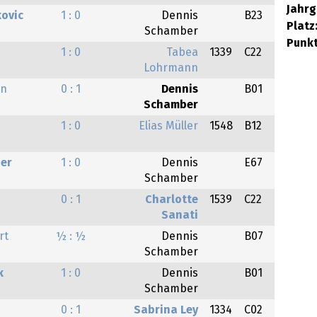
Jahrg
kovic
1 : 0
Dennis
B23
Platz
Schamber
Punkt
1 : 0
Tabea
1339
C22
Lohrmann
on
0 : 1
Dennis
B01
Schamber
1 : 0
Elias Müller
1548
B12
ger
1 : 0
Dennis
E67
Schamber
0 : 1
Charlotte
1539
C22
Sanati
rt
½ : ½
Dennis
B07
Schamber
k
1 : 0
Dennis
B01
Schamber
0 : 1
Sabrina Ley
1334
C02