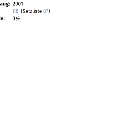
ang:
2001
:
88.
(Setzliste
87
)
e:
3½