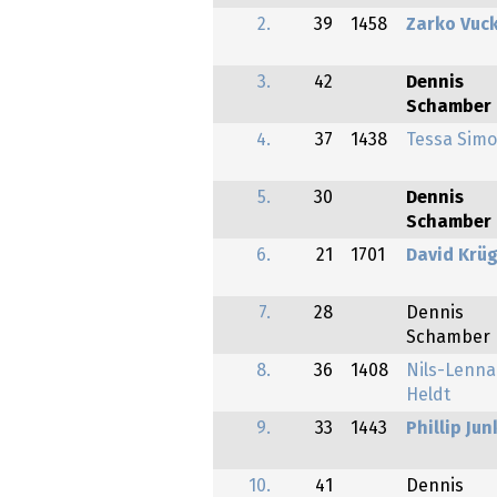
2.
39
1458
Zarko Vuc
3.
42
Dennis
Schamber
4.
37
1438
Tessa Sim
5.
30
Dennis
Schamber
6.
21
1701
David Krü
7.
28
Dennis
Schamber
8.
36
1408
Nils-Lenna
Heldt
9.
33
1443
Phillip Jun
10.
41
Dennis