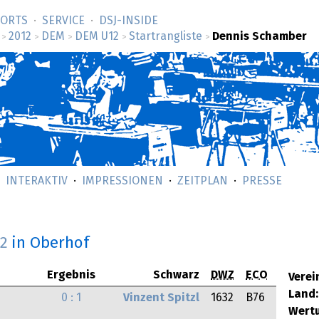
SORTS
SERVICE
DSJ-­INSIDE
2012
DEM
DEM U12
Startrangliste
Dennis Schamber
>
>
>
>
>
INTERAKTIV
IMPRESSIONEN
ZEITPLAN
PRESSE
12
in Oberhof
Ergebnis
Schwarz
DWZ
ECO
Verei
Land:
0 : 1
Vinzent Spitzl
1632
B76
Wert