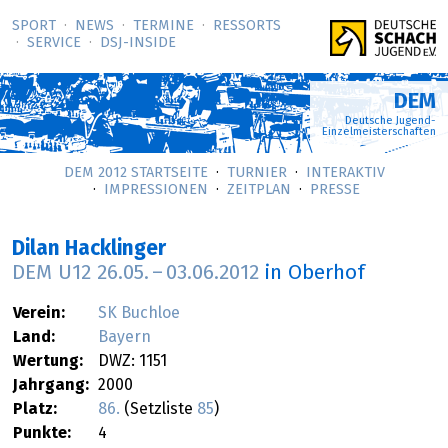
SPORT
NEWS
TERMINE
RESSORTS
SERVICE
DSJ-­INSIDE
DEM
Deutsche Jugend-
Einzelmeisterschaften
DEM 2012 STARTSEITE
TURNIER
INTERAKTIV
IMPRESSIONEN
ZEITPLAN
PRESSE
Dilan Hacklinger
DEM U12
26.05.
–
03.06.2012
in Oberhof
Verein:
SK Buchloe
Land:
Bayern
Wertung:
DWZ: 1151
Jahrgang:
2000
Platz:
86.
(Setzliste
85
)
Punkte:
4