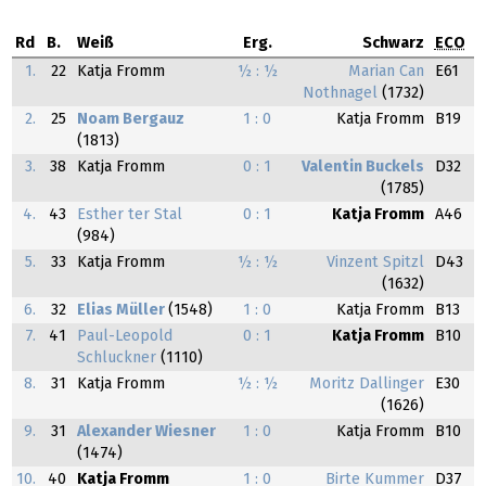
Rd
B.
Weiß
Erg.
Schwarz
ECO
1.
22
Katja Fromm
½ : ½
Marian Can
E61
Nothnagel
(1732)
2.
25
Noam Bergauz
1 : 0
Katja Fromm
B19
(1813)
3.
38
Katja Fromm
0 : 1
Valentin Buckels
D32
(1785)
4.
43
Esther ter Stal
0 : 1
Katja Fromm
A46
(984)
5.
33
Katja Fromm
½ : ½
Vinzent Spitzl
D43
(1632)
6.
32
Elias Müller
(1548)
1 : 0
Katja Fromm
B13
7.
41
Paul-Leopold
0 : 1
Katja Fromm
B10
Schluckner
(1110)
8.
31
Katja Fromm
½ : ½
Moritz Dallinger
E30
(1626)
9.
31
Alexander Wiesner
1 : 0
Katja Fromm
B10
(1474)
10.
40
Katja Fromm
1 : 0
Birte Kummer
D37