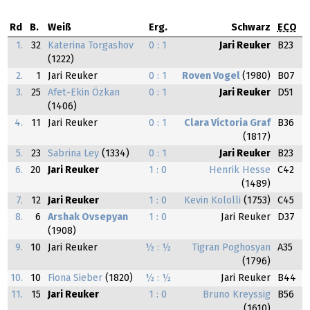
Rd
B.
Weiß
Erg.
Schwarz
ECO
1.
32
Katerina Torgashov
0 : 1
Jari Reuker
B23
(1222)
2.
1
Jari Reuker
0 : 1
Roven Vogel
(1980)
B07
3.
25
Afet-Ekin Özkan
0 : 1
Jari Reuker
D51
(1406)
4.
11
Jari Reuker
0 : 1
Clara Victoria Graf
B36
(1817)
5.
23
Sabrina Ley
(1334)
0 : 1
Jari Reuker
B23
6.
20
Jari Reuker
1 : 0
Henrik Hesse
C42
(1489)
7.
12
Jari Reuker
1 : 0
Kevin Kololli
(1753)
C45
8.
6
Arshak Ovsepyan
1 : 0
Jari Reuker
D37
(1908)
9.
10
Jari Reuker
½ : ½
Tigran Poghosyan
A35
(1796)
10.
10
Fiona Sieber
(1820)
½ : ½
Jari Reuker
B44
11.
15
Jari Reuker
1 : 0
Bruno Kreyssig
B56
(1610)