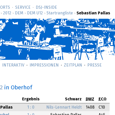
SORTS
SERVICE
DSJ-­INSIDE
2012
DEM
DEM U12
Startrangliste
Sebastian Pallas
>
>
>
>
>
INTERAKTIV
IMPRESSIONEN
ZEITPLAN
PRESSE
12
in Oberhof
Ergebnis
Schwarz
DWZ
ECO
Pallas
1 : 0
Nils-Lennart Heldt
1408
C10