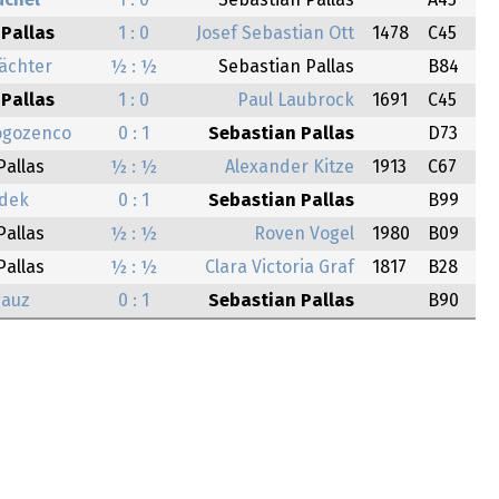
uchel
1 : 0
Sebastian Pallas
A45
Pallas
1 : 0
Josef Sebastian Ott
1478
C45
ächter
½ : ½
Sebastian Pallas
B84
Pallas
1 : 0
Paul Laubrock
1691
C45
ogozenco
0 : 1
Sebastian Pallas
D73
Pallas
½ : ½
Alexander Kitze
1913
C67
idek
0 : 1
Sebastian Pallas
B99
Pallas
½ : ½
Roven Vogel
1980
B09
Pallas
½ : ½
Clara Victoria Graf
1817
B28
auz
0 : 1
Sebastian Pallas
B90