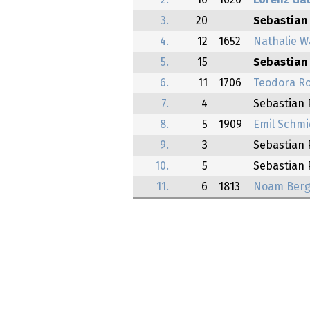
2.
10
1620
Lorenz Ga
3.
20
Sebastian 
4.
12
1652
Nathalie W
5.
15
Sebastian 
6.
11
1706
Teodora R
7.
4
Sebastian 
8.
5
1909
Emil Schm
9.
3
Sebastian 
10.
5
Sebastian 
11.
6
1813
Noam Berg