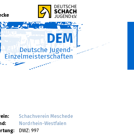
ecke
DEM
Deutsche Jugend-
Einzelmeisterschaften
rein:
Schachverein Meschede
nd:
Nordrhein-Westfalen
rtung:
DWZ: 997