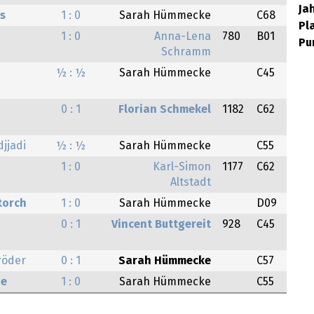
Ja
rs
1 : 0
Sarah Hümmecke
C68
Pla
1 : 0
Anna-Lena
780
B01
Pu
Schramm
½ : ½
Sarah Hümmecke
C45
0 : 1
Florian Schmekel
1182
C62
jjadi
½ : ½
Sarah Hümmecke
C55
1 : 0
Karl-Simon
1177
C62
Altstadt
torch
1 : 0
Sarah Hümmecke
D09
0 : 1
Vincent Buttgereit
928
C45
röder
0 : 1
Sarah Hümmecke
C57
pe
1 : 0
Sarah Hümmecke
C55