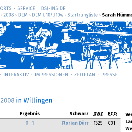
SORTS
SERVICE
DSJ-­INSIDE
2008
DEM
DEM U10/U10w
Startrangliste
Sarah Hümm
>
>
>
>
>
INTERAKTIV
IMPRESSIONEN
ZEITPLAN
PRESSE
.2008
in Willingen
Ergebnis
Schwarz
DWZ
ECO
Ve
La
0 : 1
Florian Dürr
1325
C01
We