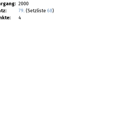
hrgang:
2000
tz:
79.
(Setzliste
68
)
nkte:
4