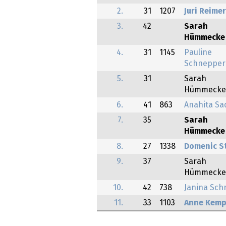
2.
31
1207
Juri Reime
3.
42
Sarah
Hümmecke
4.
31
1145
Pauline
Schnepper
5.
31
Sarah
Hümmecke
6.
41
863
Anahita Sad
7.
35
Sarah
Hümmecke
8.
27
1338
Domenic S
9.
37
Sarah
Hümmecke
10.
42
738
Janina Sch
11.
33
1103
Anne Kem