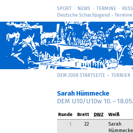
SPORT
NEWS
TERMINE
RES
Deutsche Schachjugend
Termine
>
DEM 2008 STARTSEITE
TURNIER
Sarah Hümmecke
DEM U10/U10w
10.
–
18.05
Runde
Brett
DWZ
Weiß
1.
22
Sarah
Hümmecke