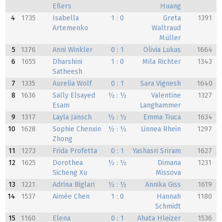
Eßers
Huang
4
1735
Isabella
1 : 0
Greta
1391
Artemenko
Waltraud
Müller
5
1376
Anni Winkler
0 : 1
Olivia Lukas
1664
6
1655
Dharshini
1 : 0
Mila Richter
1343
Satheesh
7
1335
Aurelia Wolf
0 : 1
Sara Vignesh
1640
8
1636
Sally Elsayed
½ : ½
Valentine
1327
Esam
Langhammer
9
1317
Layla Jänsch
½ : ½
Emma Tiuca
1634
10
1628
Sophie Chenxin
½ : ½
Linnea Rhein
1297
Zhong
11
1273
Frida Profetta
0 : 1
Yashasri Sriram
1627
12
1625
Dorothea
½ : ½
Dimana
1231
Sicheng Xu
Missova
13
1221
Adrina Biglari
½ : ½
Annika Giss
1619
14
1537
Aimée Chen
1 : 0
Hannah
1180
Schmidt
15
1160
Elena
0 : 1
Ahata Hleizer
1536