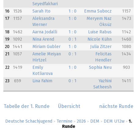
Seyedfakhari
16
1526
Sarah Ito
1 : 0
Emma Subocz
1157
17
1157
Aleksandra
1 : 0
Meryem Naz
1473
Werner
Öksüz
18
1462
Aarna Jodalli
1 : 0
Luise Rabus
1142
19
1092
Nina Arend
0 : 1
Nicole Kühn
1460
20
1441
Miriam Gubler
1 : 0
Julia Zitzer
1080
21
1057
Amelie Meiyan
0 : 1
Felicitas
1434
Hirtzel
Hendler
22
1419
Emily
1 : 0
Sophia Neu
903
Kotliarova
23
659
Lina Fahim
0 : 1
Yazhini
1411
Satheesh
Tabelle der 1. Runde
Übersicht
nächste Runde
Deutsche Schachjugend
Termine
2026
DEM
DEM U12w
1.
>
>
>
>
>
Runde