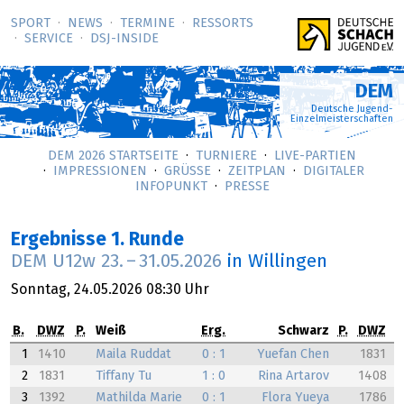
SPORT
NEWS
TERMINE
RESSORTS
SERVICE
DSJ-­INSIDE
DEM
Deutsche Jugend-
Einzelmeisterschaften
DEM 2026 STARTSEITE
TURNIERE
LIVE-PARTIEN
IMPRESSIONEN
GRÜSSE
ZEITPLAN
DIGITALER
INFOPUNKT
PRESSE
Ergebnisse 1. Runde
DEM U12w
23.
–
31.05.2026
in Willingen
Sonntag,
24.05.2026
08:30 Uhr
B.
DWZ
P.
Weiß
Erg.
Schwarz
P.
DWZ
1
1410
Maila Ruddat
0 : 1
Yuefan Chen
1831
2
1831
Tiffany Tu
1 : 0
Rina Artarov
1408
3
1392
Mathilda Marie
0 : 1
Flora Yueya
1786