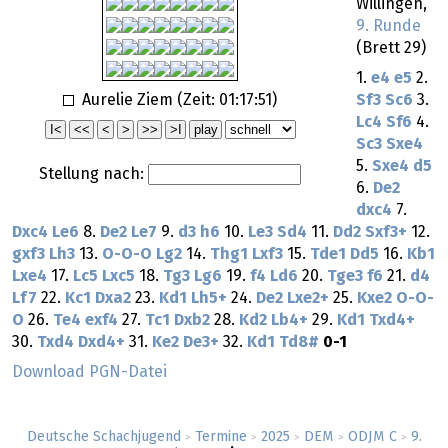
Willingen,
9. Runde
(Brett 29)
1.
e4
e5
2.
Aurelie Ziem (Zeit:
01:17:51
)
Sf3
Sc6
3.
Lc4
Sf6
4.
Sc3
Sxe4
5.
Sxe4
d5
Stellung nach:
6.
De2
dxc4
7.
Dxc4
Le6
8.
De2
Le7
9.
d3
h6
10.
Le3
Sd4
11.
Dd2
Sxf3+
12.
gxf3
Lh3
13.
O-O-O
Lg2
14.
Thg1
Lxf3
15.
Tde1
Dd5
16.
Kb1
Lxe4
17.
Lc5
Lxc5
18.
Tg3
Lg6
19.
f4
Ld6
20.
Tge3
f6
21.
d4
Lf7
22.
Kc1
Dxa2
23.
Kd1
Lh5+
24.
De2
Lxe2+
25.
Kxe2
O-O-
O
26.
Te4
exf4
27.
Tc1
Dxb2
28.
Kd2
Lb4+
29.
Kd1
Txd4+
30.
Txd4
Dxd4+
31.
Ke2
De3+
32.
Kd1
Td8#
0-1
Download PGN-Datei
Deutsche Schachjugend
Termine
2025
DEM
ODJM C
9.
>
>
>
>
>