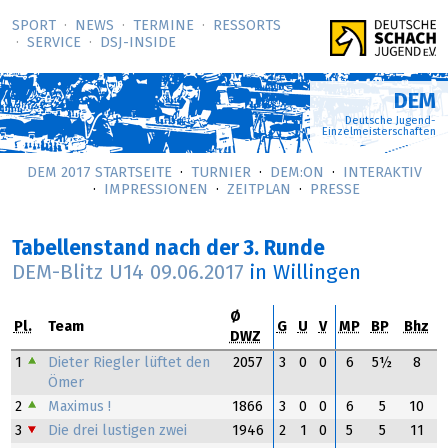
SPORT
NEWS
TERMINE
RESSORTS
SERVICE
DSJ-­INSIDE
DEM
Deutsche Jugend-
Einzelmeisterschaften
DEM 2017 STARTSEITE
TURNIER
DEM:ON
INTERAKTIV
IMPRESSIONEN
ZEITPLAN
PRESSE
Tabellenstand nach der 3. Runde
DEM-Blitz U14
09.06.2017
in Willingen
Ø
Pl.
Team
G
U
V
MP
BP
Bhz
DWZ
1
Dieter Riegler lüftet den
2057
3
0
0
6
5½
8
Ömer
2
Maximus !
1866
3
0
0
6
5
10
3
Die drei lustigen zwei
1946
2
1
0
5
5
11