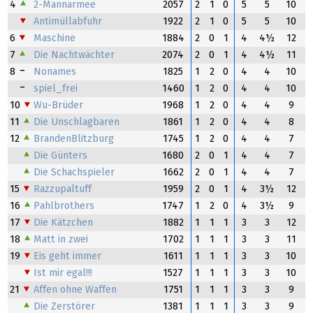
4
2-Mannarmee
2057
2
1
0
5
5
10
Antimüllabfuhr
1922
2
1
0
5
5
10
6
Maschine
1884
2
0
1
4
4½
12
7
Die Nachtwächter
2074
2
0
1
4
4½
11
8
Nonames
1825
1
2
0
4
4
10
spiel_frei
1460
1
2
0
4
4
10
10
Wu-Brüder
1968
1
2
0
4
4
9
11
Die Unschlagbaren
1861
1
2
0
4
4
8
12
BrandenBlitzburg
1745
1
2
0
4
4
7
Die Günters
1680
2
0
1
4
4
7
Die Schachspieler
1662
2
0
1
4
4
7
15
Razzupaltuff
1959
2
0
1
4
3½
12
16
Pahlbrothers
1747
1
2
0
4
3½
9
17
Die Kätzchen
1882
1
1
1
3
3
12
18
Matt in zwei
1702
1
1
1
3
3
11
19
Eis geht immer
1611
1
1
1
3
3
10
Ist mir egal!!!
1527
1
1
1
3
3
10
21
Affen ohne Waffen
1751
1
1
1
3
3
9
Die Zerstörer
1381
1
1
1
3
3
9