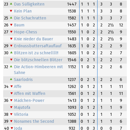
23
Das Süßigkeiten
1447
1
1
1
3
3
8
Kein Plan
1538
1
1
1
3
3
8
25
Die Schachratten
1582
1
1
1
3
3
7
26
Baum
1457
1
0
2
2
2½
12
27
Hope-Chess
1550
1
0
2
2
2½
9
Knie nieder du Bauer
1483
1
0
2
2
2½
9
29
Erdnussbuttersaftauflauf
1635
1
0
2
2
2
9
30
Blitzen ist zu schnellll!!
1605
1
0
2
2
2
7
Die blitzschnellen Blitzer
1546
0
2
1
2
2
7
32
Die Action-Himbeeren mit
1152
1
0
2
2
2
6
Sahne
Saarlodris
1237
0
2
1
2
2
6
34
Affe
1262
0
1
2
1
1
11
Affen mit Waffen
1561
0
1
2
1
1
11
36
Mädchen-Power
1413
0
1
2
1
1
9
Majutofa
1093
0
1
2
1
1
9
38
Viktoria
1052
0
1
2
1
1
7
39
Nonames the Second
1388
0
1
2
1
1
6
40
Joda
932
0
0
3
0
0
7