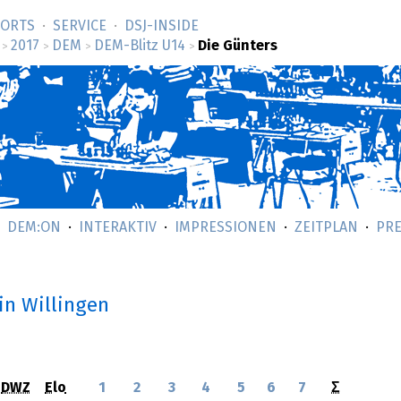
SORTS
SERVICE
DSJ-­INSIDE
2017
DEM
DEM-Blitz U14
Die Günters
>
>
>
>
DEM:ON
INTERAKTIV
IMPRESSIONEN
ZEITPLAN
PRE
in Willingen
DWZ
Elo
1
2
3
4
5
6
7
Σ