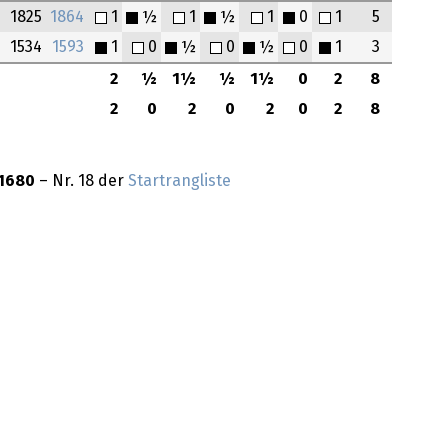
1825
1864
1
½
1
½
1
0
1
5
1534
1593
1
0
½
0
½
0
1
3
2
½
1½
½
1½
0
2
8
2
0
2
0
2
0
2
8
1680
– Nr. 18 der
Startrangliste