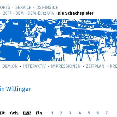
SORTS
SERVICE
DSJ-­INSIDE
2017
DEM
DEM-Blitz U14
Die Schachspieler
>
>
>
>
DEM:ON
INTERAKTIV
IMPRESSIONEN
ZEITPLAN
PRE
in Willingen
Tit.
Geb.
DWZ
Elo
1
2
3
4
5
6
7