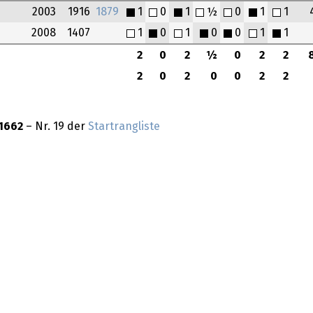
2003
1916
1879
1
0
1
½
0
1
1
2008
1407
1
0
1
0
0
1
1
2
0
2
½
0
2
2
2
0
2
0
0
2
2
1662
– Nr. 19 der
Startrangliste