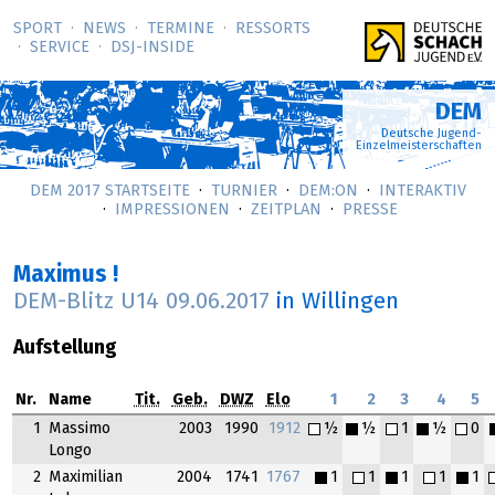
SPORT
NEWS
TERMINE
RESSORTS
SERVICE
DSJ-­INSIDE
DEM
Deutsche Jugend-
Einzelmeisterschaften
DEM 2017 STARTSEITE
TURNIER
DEM:ON
INTERAKTIV
IMPRESSIONEN
ZEITPLAN
PRESSE
Maximus !
DEM-Blitz U14
09.06.2017
in Willingen
Aufstellung
Nr.
Name
Tit.
Geb.
DWZ
Elo
1
2
3
4
5
1
Massimo
2003
1990
1912
½
½
1
½
0
Longo
2
Maximilian
2004
1741
1767
1
1
1
1
1