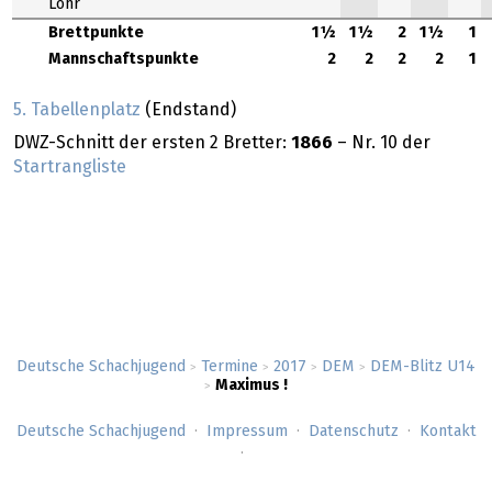
Lohr
Brettpunkte
1½
1½
2
1½
1
Mannschaftspunkte
2
2
2
2
1
5. Tabellenplatz
(Endstand)
DWZ-Schnitt der ersten 2 Bretter:
1866
– Nr. 10 der
Startrangliste
Deutsche Schachjugend
Termine
2017
DEM
DEM-Blitz U14
>
>
>
>
Maximus !
>
Deutsche Schachjugend
Impressum
Datenschutz
Kontakt