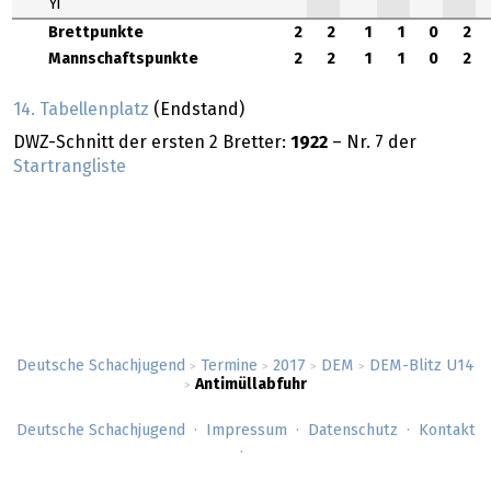
Yi
Brettpunkte
2
2
1
1
0
2
Mannschaftspunkte
2
2
1
1
0
2
14. Tabellenplatz
(Endstand)
DWZ-Schnitt der ersten 2 Bretter:
1922
– Nr. 7 der
Startrangliste
Deutsche Schachjugend
Termine
2017
DEM
DEM-Blitz U14
>
>
>
>
Antimüllabfuhr
>
Deutsche Schachjugend
Impressum
Datenschutz
Kontakt