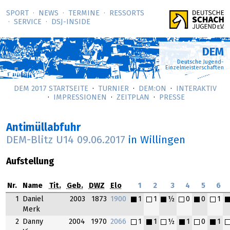
SPORT
NEWS
TERMINE
RESSORTS
SERVICE
DSJ-­INSIDE
DEM
Deutsche Jugend-
Einzelmeisterschaften
DEM 2017 STARTSEITE
TURNIER
DEM:ON
INTERAKTIV
IMPRESSIONEN
ZEITPLAN
PRESSE
Antimüllabfuhr
DEM-Blitz U14
09.06.2017
in Willingen
Aufstellung
Nr.
Name
Tit.
Geb.
DWZ
Elo
1
2
3
4
5
6
1
Daniel
2003
1873
1900
1
1
½
0
0
1
Merk
2
Danny
2004
1970
2066
1
1
½
1
0
1