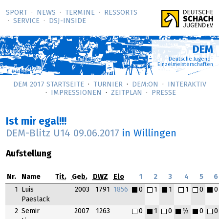
SPORT
NEWS
TERMINE
RESSORTS
SERVICE
DSJ-­INSIDE
DEM
Deutsche Jugend-
Einzelmeisterschaften
DEM 2017 STARTSEITE
TURNIER
DEM:ON
INTERAKTIV
IMPRESSIONEN
ZEITPLAN
PRESSE
Ist mir egal!!!
DEM-Blitz U14
09.06.2017
in Willingen
Aufstellung
Nr.
Name
Tit.
Geb.
DWZ
Elo
1
2
3
4
5
6
1
Luis
2003
1791
1856
0
1
1
1
0
0
Paeslack
2
Semir
2007
1263
0
1
0
½
0
0