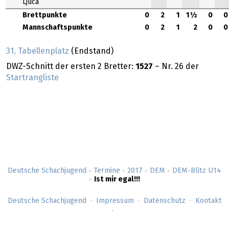
Ljuca
Brettpunkte
0
2
1
1½
0
0
Mannschaftspunkte
0
2
1
2
0
0
31. Tabellenplatz
(Endstand)
DWZ-Schnitt der ersten 2 Bretter:
1527
– Nr. 26 der
Startrangliste
Deutsche Schachjugend
Termine
2017
DEM
DEM-Blitz U14
>
>
>
>
Ist mir egal!!!
>
Deutsche Schachjugend
Impressum
Datenschutz
Kontakt