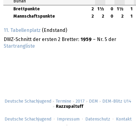
Burian
Brettpunkte
2
1½
0
1½
1
Mannschaftspunkte
2
2
0
2
1
11. Tabellenplatz
(Endstand)
DWZ-Schnitt der ersten 2 Bretter:
1959
– Nr. 5 der
Startrangliste
Deutsche Schachjugend
Termine
2017
DEM
DEM-Blitz U14
>
>
>
>
Razzupaltuff
>
Deutsche Schachjugend
Impressum
Datenschutz
Kontakt