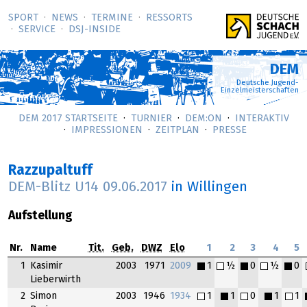
SPORT
NEWS
TERMINE
RESSORTS
SERVICE
DSJ-­INSIDE
DEM
Deutsche Jugend-
Einzelmeisterschaften
DEM 2017 STARTSEITE
TURNIER
DEM:ON
INTERAKTIV
IMPRESSIONEN
ZEITPLAN
PRESSE
Razzupaltuff
DEM-Blitz U14
09.06.2017
in Willingen
Aufstellung
Nr.
Name
Tit.
Geb.
DWZ
Elo
1
2
3
4
5
1
Kasimir
2003
1971
2009
1
½
0
½
0
Lieberwirth
2
Simon
2003
1946
1934
1
1
0
1
1