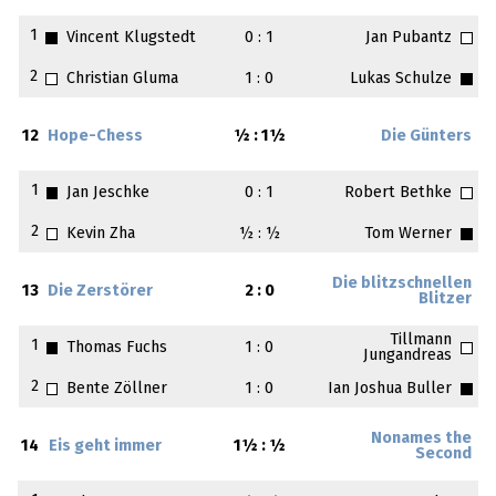
1
Vincent Klugstedt
0 : 1
Jan Pubantz
2
Christian Gluma
1 : 0
Lukas Schulze
12
Hope-Chess
½ : 1½
Die Günters
1
Jan Jeschke
0 : 1
Robert Bethke
2
Kevin Zha
½ : ½
Tom Werner
Die blitzschnellen
13
Die Zerstörer
2 : 0
Blitzer
Tillmann
1
Thomas Fuchs
1 : 0
Jungandreas
2
Bente Zöllner
1 : 0
Ian Joshua Buller
Nonames the
14
Eis geht immer
1½ : ½
Second