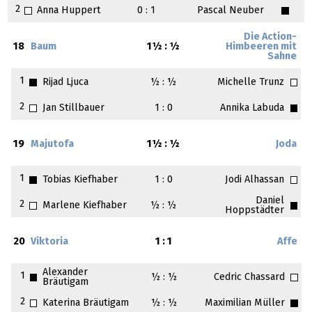
2
Anna Huppert
0 : 1
Pascal Neuber
Die Action-
18
Baum
1½ : ½
Himbeeren mit
Sahne
1
Rijad Ljuca
½ : ½
Michelle Trunz
2
Jan Stillbauer
1 : 0
Annika Labuda
19
Majutofa
1½ : ½
Joda
1
Tobias Kiefhaber
1 : 0
Jodi Alhassan
Daniel
2
Marlene Kiefhaber
½ : ½
Hoppstädter
20
Viktoria
1 : 1
Affe
Alexander
1
½ : ½
Cedric Chassard
Bräutigam
2
Katerina Bräutigam
½ : ½
Maximilian Müller