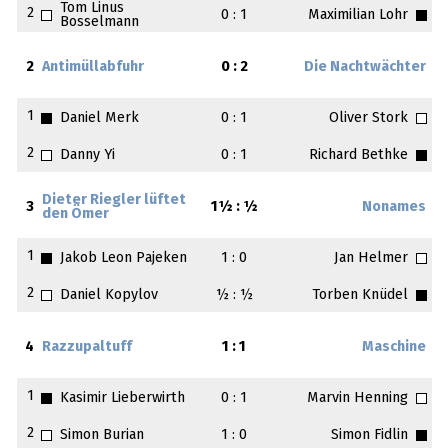
Tom Linus
2
0 : 1
Maximilian Lohr
Bosselmann
2
Antimüllabfuhr
0 : 2
Die Nachtwächter
1
Daniel Merk
0 : 1
Oliver Stork
2
Danny Yi
0 : 1
Richard Bethke
Dieter Riegler lüftet
3
1½ : ½
Nonames
den Ömer
1
Jakob Leon Pajeken
1 : 0
Jan Helmer
2
Daniel Kopylov
½ : ½
Torben Knüdel
4
Razzupaltuff
1 : 1
Maschine
1
Kasimir Lieberwirth
0 : 1
Marvin Henning
2
Simon Burian
1 : 0
Simon Fidlin