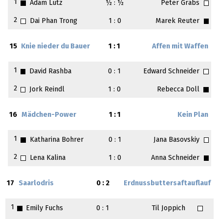
1
Adam Lutz
½ : ½
Peter Grabs
2
Dai Phan Trong
1 : 0
Marek Reuter
15
Knie nieder du Bauer
1 : 1
Affen mit Waffen
1
David Rashba
0 : 1
Edward Schneider
2
Jork Reindl
1 : 0
Rebecca Doll
16
Mädchen-Power
1 : 1
Kein Plan
1
Katharina Bohrer
0 : 1
Jana Basovskiy
2
Lena Kalina
1 : 0
Anna Schneider
17
Saarlodris
0 : 2
Erdnussbuttersaftauflauf
1
Emily Fuchs
0 : 1
Til Joppich