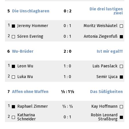
Die drei lustigen
5
Die Unschlagbaren
0 : 2
zwei
1
Jeremy Hommer
0 : 1
Moritz Weishäutel
2
Sören Evering
0 : 1
Antonia Ziegenfuß
6
Wu-Brüder
2 : 0
Ist mir egal!!!
1
Leon Wu
1 : 0
Luis Paeslack
2
Luka Wu
1 : 0
Semir Ljuca
7
Affen ohne Waffen
½ : 1½
Das Süßigkeiten
1
Raphael Zimmer
½ : ½
Kay Hoffmann
Katharina
Robin Leonard
2
0 : 1
Schneider
Straßburg