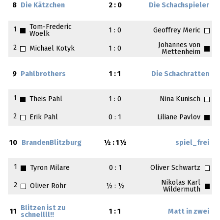
8
Die Kätzchen
2 : 0
Die Schachspieler
Tom-Frederic
1
1 : 0
Geoffrey Meric
Woelk
Johannes von
2
Michael Kotyk
1 : 0
Mettenheim
9
Pahlbrothers
1 : 1
Die Schachratten
1
Theis Pahl
1 : 0
Nina Kunisch
2
Erik Pahl
0 : 1
Liliane Pavlov
10
BrandenBlitzburg
½ : 1½
spiel_frei
1
Tyron Milare
0 : 1
Oliver Schwartz
Nikolas Karl
2
Oliver Röhr
½ : ½
Wildermuth
Blitzen ist zu
11
1 : 1
Matt in zwei
schnellll!!