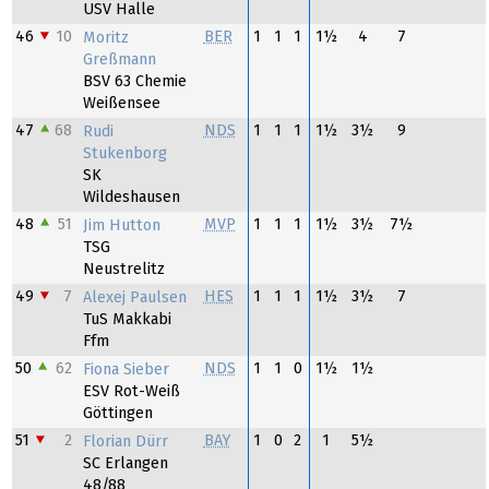
USV Halle
46
10
BER
1
1
1
1½
4
7
Moritz
Greßmann
BSV 63 Chemie
Weißensee
47
68
NDS
1
1
1
1½
3½
9
Rudi
Stukenborg
SK
Wildeshausen
48
51
MVP
1
1
1
1½
3½
7½
Jim Hutton
TSG
Neustrelitz
49
7
HES
1
1
1
1½
3½
7
Alexej Paulsen
TuS Makkabi
Ffm
50
62
NDS
1
1
0
1½
1½
Fiona Sieber
ESV Rot-Weiß
Göttingen
51
2
BAY
1
0
2
1
5½
Florian Dürr
SC Erlangen
48/88