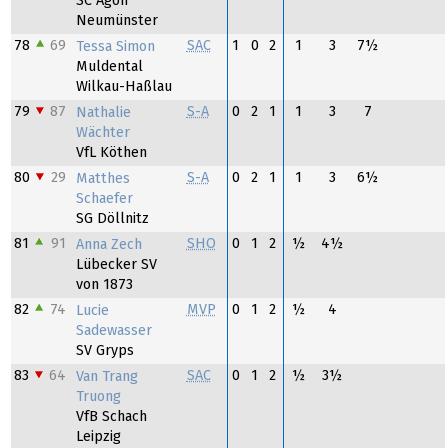
SC Agon
Neumünster
78
69
SAC
1
0
2
1
3
7½
Tessa Simon
Muldental
Wilkau-Haßlau
79
87
S-A
0
2
1
1
3
7
Nathalie
Wächter
VfL Köthen
80
29
S-A
0
2
1
1
3
6½
Matthes
Schaefer
SG Döllnitz
81
91
SHO
0
1
2
½
4½
Anna Zech
Lübecker SV
von 1873
82
74
MVP
0
1
2
½
4
Lucie
Sadewasser
SV Gryps
83
64
SAC
0
1
2
½
3½
Van Trang
Truong
VfB Schach
Leipzig