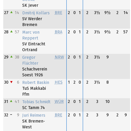
SK Jever
27
14
BRE
2
0
1
2
3½
9½
2
14
Dmitrij Kollars
SV Werder
Bremen
28
57
BRA
2
0
1
2
3½
9½
2
57
Marc von
Reppert
SV Eintracht
Ortrand
29
38
NRW
2
0
1
2
3½
9
Gregor
Flüchter
Schachverein
Soest 1926
30
6
HES
1
2
0
2
3½
8
Robert Baskin
TuS Makkabi
Ffm
31
41
WÜR
2
0
1
2
3
10
Tobias Schmidt
SC Tamm 74
32
9
BRE
2
0
1
2
3
9
2
9
Juri Reimers
SK Bremen-
West