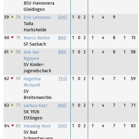
BSV Hannovera
Gleidingen
59
78
SHO
1
0
2
1
4
9
Erik Lehmann
TuRa
Harksheide
60
15
BAD
1
0
2
1
4
8
1
15
Marco Riehle
SF Sasbach
61
58
BRA
1
0
2
1
4
8
1
58
Anh Van
Nguyen
SV Kinder-
Jugendschach
62
59
THÜ
1
0
2
1
4
7
1
59
Angelina
Richardt
SV
Breitenworbis
63
71
BAD
1
0
2
1
4
7
1
71
Larissa Kast
SK 1926
Ettlingen
64
83
SHO
1
0
2
1
4
7
1
83
Henning Rost
SV Bad
Schwartau von