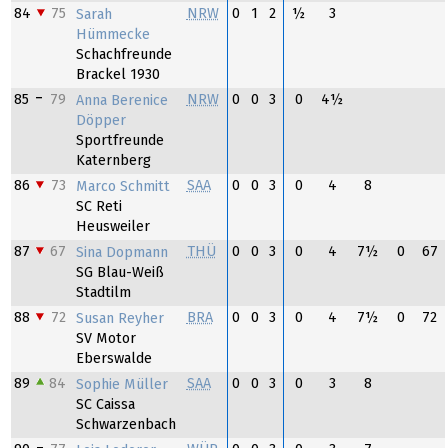
84
75
NRW
0
1
2
½
3
Sarah
Hümmecke
Schachfreunde
Brackel 1930
85
79
NRW
0
0
3
0
4½
Anna Berenice
Döpper
Sportfreunde
Katernberg
86
73
SAA
0
0
3
0
4
8
Marco Schmitt
SC Reti
Heusweiler
87
67
THÜ
0
0
3
0
4
7½
0
67
Sina Dopmann
SG Blau-Weiß
Stadtilm
88
72
BRA
0
0
3
0
4
7½
0
72
Susan Reyher
SV Motor
Eberswalde
89
84
SAA
0
0
3
0
3
8
Sophie Müller
SC Caissa
Schwarzenbach