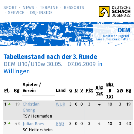
SPORT
NEWS
TERMINE
RESSORTS
SERVICE
DSJ-­INSIDE
DEM
Deutsche Jugend-
Einzelmeisterschaften
Tabellenstand nach der 3. Runde
DEM U10/U10w
30.05.
–
07.06.2009
in
Willingen
Bhz
Spieler
Bhz
Pl.
Rg
Land
G
U
V
Pkt
II
SW
Rg
Verein
1St
1St
Christian
1
19
WÜR
3
0
0
3
4
10
3
19
Gheng
TSV Heumaden
2
43
BAD
3
0
0
3
4
10
3
43
Julian Boes
SC Heitersheim