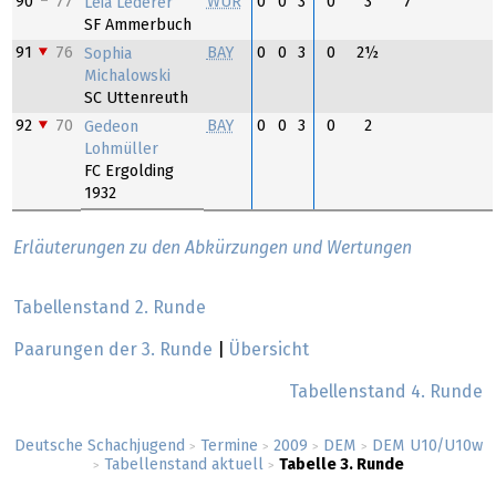
90
77
WÜR
0
0
3
0
3
7
Leia Lederer
SF Ammerbuch
91
76
BAY
0
0
3
0
2½
Sophia
Michalowski
SC Uttenreuth
92
70
BAY
0
0
3
0
2
Gedeon
Lohmüller
FC Ergolding
1932
Erläuterungen zu den Abkürzungen und Wertungen
Tabellenstand 2. Runde
Paarungen der 3. Runde
|
Übersicht
Tabellenstand 4. Runde
Deutsche Schachjugend
Termine
2009
DEM
DEM U10/U10w
>
>
>
>
Tabellenstand aktuell
Tabelle 3. Runde
>
>