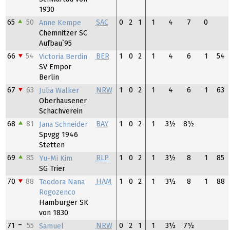
1930
65
50
SAC
0
2
1
1
4
7
0
Anne Kempe
Chemnitzer SC
Aufbau`95
66
54
BER
1
0
2
1
4
6
1
54
Victoria Berdin
SV Empor
Berlin
67
63
NRW
1
0
2
1
4
6
1
63
Julia Walker
Oberhausener
Schachverein
68
81
BAY
1
0
2
1
3½
8½
Jana Schneider
Spvgg 1946
Stetten
69
85
RLP
1
0
2
1
3½
8
1
85
Yu-Mi Kim
SG Trier
70
88
HAM
1
0
2
1
3½
8
1
88
Teodora Nana
Rogozenco
Hamburger SK
von 1830
71
55
NRW
0
2
1
1
3½
7½
Samuel