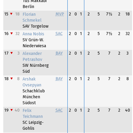
TuS Makkabi
Berlin
15
18
MVP
2
0
1
2
5
7½
2
18
Florian
Schmekel
SAV Torgelow
16
32
SAC
2
0
1
2
5
7½
2
32
Anna Nobis
SV Grün-W.
Niederwiesa
17
3
BAY
2
0
1
2
5
7
2
3
Alexander
Petrashov
SW Nürnberg
Süd
18
8
BAY
2
0
1
2
5
7
2
8
Arshak
Ovsepyan
Schachklub
München
Südost
19
40
SAC
2
0
1
2
5
7
2
40
Felix
Teichmann
SC Leipzig-
Gohlis