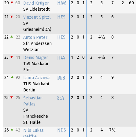
20
60
HAM
2
0
1
2
5
7
2
60
David Krüger
SV Eidelstedt
21
20
HES
2
0
1
2
5
6
Vinzent Spitzl
SV
Griesheim(DA)
22
22
HES
2
0
1
2
4½
8
Anton Peter
Sfr. Anderssen
Wetzlar
23
11
HES
1
2
0
2
4½
7
Denis Mager
TuS Makkabi
Ffm
24
92
BER
2
0
1
2
4
9
Laura Azizowa
TUS Makkabi
Berlin
25
25
S-A
2
0
1
2
4
8
Sebastian
Pallas
SV
Franckesche
St. Halle
26
42
NDS
2
0
1
2
4
7½
Nils Lukas
Oelfke