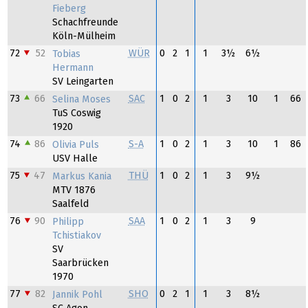
Fieberg
Schachfreunde
Köln-Mülheim
72
52
WÜR
0
2
1
1
3½
6½
Tobias
Hermann
SV Leingarten
73
66
SAC
1
0
2
1
3
10
1
66
Selina Moses
TuS Coswig
1920
74
86
S-A
1
0
2
1
3
10
1
86
Olivia Puls
USV Halle
75
47
THÜ
1
0
2
1
3
9½
Markus Kania
MTV 1876
Saalfeld
76
90
SAA
1
0
2
1
3
9
Philipp
Tchistiakov
SV
Saarbrücken
1970
77
82
SHO
0
2
1
1
3
8½
Jannik Pohl