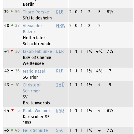
Berlin
39
56
RLP
2
0
1
2
3
8½
Thore Perske
Sfr.Heidesheim
40
37
NRW
2
0
1
2
2
Alexander
Balzer
Hellertaler
Schachfreunde
41
30
BER
1
1
1
1½
4½
7½
Jakob Fabiunke
BSV 63 Chemie
Weißensee
42
36
RLP
1
1
1
1½
4½
7
Mario Kasel
SG Trier
43
61
THÜ
1
1
1
1½
4
9
Christoph
Schirmer
SV
Breitenworbis
44
5
BAD
1
1
1
1½
4
8½
Paula Wiesner
Karlsruher SF
1853
45
46
S-A
1
1
1
1½
4
7½
Felix Schulte