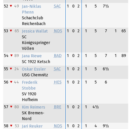
52
49
SAC
1
0
2
1
5
7½
Jan-Niklas
Phenn
Schachclub
Reichenbach
53
65
NDS
1
0
2
1
5
7
1
65
Jessica Wallat
SC
Königsspringer
Völlen
54
89
BAD
1
0
2
1
5
7
1
89
Jana Riewe
SC 1922 Ketsch
55
24
SAC
1
0
2
1
5
6½
Oskar Essler
USG Chemnitz
56
44
HES
1
0
2
1
5
6
Frederik
Stobbe
SV 1920
Hofheim
57
80
BRE
1
0
2
1
4½
Kim Reimers
SK Bremen-
Nord
58
53
NDS
1
0
2
1
4
9½
Jari Reuker