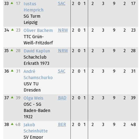
33
17
SAC
2
0
1
2
3
9
2
17
Iustus
Hemprich
SG Turm
Leipzig
34
23
NRW
2
0
1
2
3
9
2
23
Oliver Bachem
TTC Grün-
Weiß-Fritzdorf
35
28
NRW
2
0
1
2
3
9
2
28
David Kaplun
Schachclub
Erkrath 1973
36
31
SAC
2
0
1
2
3
9
2
31
André
Schamschurko
USV TU
Dresden
37
39
BAD
2
0
1
2
3
9
2
39
Olga Weis
OSC - SG
Baden-Baden
1922
38
48
BER
2
0
1
2
3
9
2
48
Jakob
Scheinhütte
SV Empor