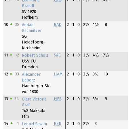
Lea Maria
Brandl
SV 1920
Hofheim
10
35
BAD
2
1
0
2½
4½
8
Adrian
Gschnitzer
SG
Heidelberg-
Kirchheim
11
12
SAC
2
1
0
2½
4½
7½
Robert Scholz
USV TU
Dresden
12
33
HAM
2
1
0
2½
3½
10
Alexander
Baberz
Hamburger SK
von 1830
13
34
HES
2
1
0
2½
3½
9
Clara Victoria
Graf
TuS Makkabi
Ffm
14
1
BER
2
1
0
2½
3
Leonid Sawlin