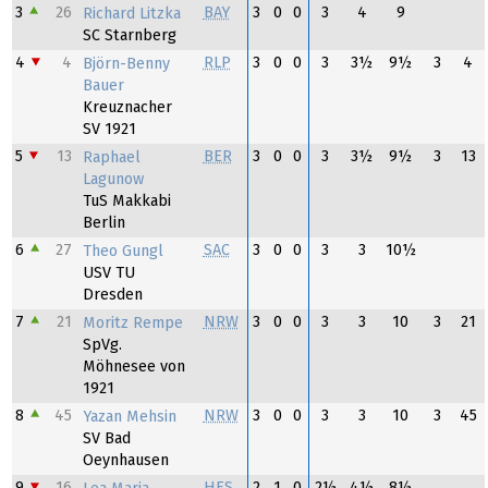
3
26
BAY
3
0
0
3
4
9
Richard Litzka
SC Starnberg
4
4
RLP
3
0
0
3
3½
9½
3
4
Björn-Benny
Bauer
Kreuznacher
SV 1921
5
13
BER
3
0
0
3
3½
9½
3
13
Raphael
Lagunow
TuS Makkabi
Berlin
6
27
SAC
3
0
0
3
3
10½
Theo Gungl
USV TU
Dresden
7
21
NRW
3
0
0
3
3
10
3
21
Moritz Rempe
SpVg.
Möhnesee von
1921
8
45
NRW
3
0
0
3
3
10
3
45
Yazan Mehsin
SV Bad
Oeynhausen
9
16
HES
2
1
0
2½
4½
8½